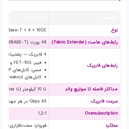
مشخصه
شرح / مقدار
نوع
E — 48 × 100/1000Base-T + 4 × 10GE
رابط‌های هاست (Fabric Extender)
48 پورت (100BASE-T / 1000BASE-T) — کانکتور RJ-45
4 فابریک — پشتیبانی از:
فیبر: FET-10G و SFP+ (SR/LR و نسخه‌های S)
رابط‌های فابریک
مسی: کابل‌های Twinax SFP+ (پسیو و اکتیو) و کابل‌های AOC
کابل‌های Breakout (AOC و Copper) برای تقسیم پورت‌ها
حداکثر فاصله تا سوئیچ والد
تا 10 کیلومتر (تا Nexus 5000/6000/7000 Series)
سرعت فابریک
40 Gbps در هر جهت (80 Gbps فول-دوپلکس)
1.2:1
Oversubscription
عملکرد
فوروارد سخت‌افزاری: تا 176 Gbps یا 131 Mpps