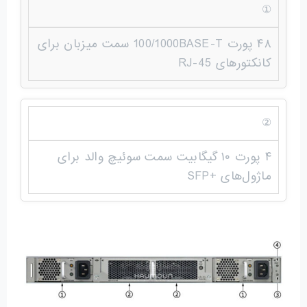
①
۴۸ پورت 100/1000BASE-T سمت میزبان برای
کانکتورهای RJ-45
②
۴ پورت ۱۰ گیگابیت سمت سوئیچ والد برای
ماژول‌های +SFP