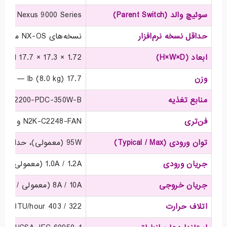
سوئیچ والد (Parent Switch)
00 / Nexus 9000 Series
حداقل نسخه نرم‌افزار
نسخه‌های NX-OS مشخص‌شده برای هر سری (مثلاً 5.1(3)N(1)1 برای Nexus 5000 و 6.1 برای برخی سری‌ها)
ابعاد (H×W×D)
1.72 × 17.3 × 17.7 اینچ (4.37 × 43.94 × 44.96 cm)
وزن
17.7 lb (8.0 kg) — کامل با دو منبع تغذیه و یک فن‌تری
منابع تغذیه
W, N2200-PDC-350W-B
فن‌تری
N2K-C2248-FAN و N2K-C2248-FAN-B
توان ورودی (Typical / Max)
95W (معمولی)، حداکثر 110W
جریان ورودی
1.0A / 1.2A (معمولی / حداکثر) — مقادیر برای 110V (برای 220V نصف کنید)
جریان خروجی
8A / 10A (معمولی / حداکثر)
اتلاف حرارت
322 / 403 BTU/hour (معمولی / حداکثر)