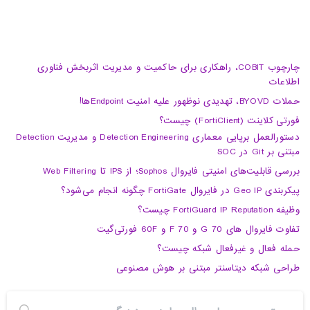
چارچوب COBIT، راهکاری برای حاکمیت و مدیریت اثربخش فناوری
اطلاعات
حملات BYOVD، تهدیدی نوظهور علیه امنیت Endpointها!
فورتی کلاینت (FortiClient) چیست؟
دستورالعمل برپایی معماری Detection Engineering و مدیریت Detection
مبتنی بر Git در SOC
بررسی قابلیت‌های امنیتی فایروال Sophos؛ از IPS تا Web Filtering
پیکربندی Geo IP در فایروال FortiGate چگونه انجام می‌شود؟
وظیفه FortiGuard IP Reputation چیست؟
تفاوت فایروال های 70 G و 70 F و 60F فورتی‌گیت
حمله فعال و غیرفعال شبکه چیست؟
طراحی شبکه دیتاسنتر مبتنی بر هوش مصنوعی