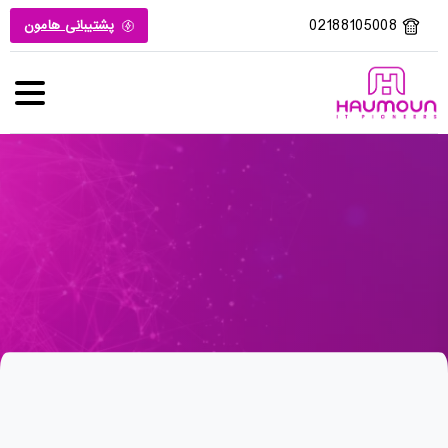
02188105008
پشتیبانی هامون