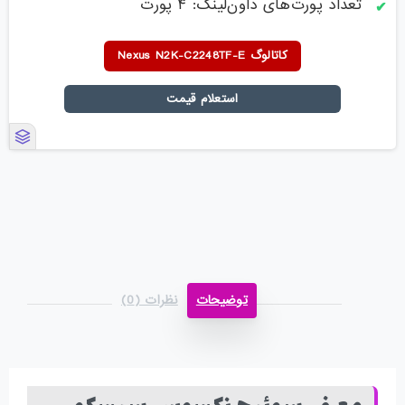
تعداد پورت‌های داون‌لینک: ۴ پورت
کاتالوگ Nexus N2K-C2248TF-E
استعلام قیمت
توضیحات
نظرات (0)