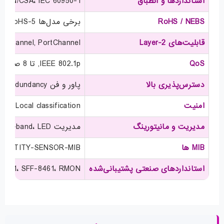
استانداردها و انطباق
8/EC, 2006/95/EC)، UL 60950-1، CAN/CSA، IEC 60950-1
RoHS / NEBS
برخی مدل‌ها RoHS-5، برخی RoHS-6. Nexus 2248TP / 2248TP-E / 2232PP مطابق NEBS Level-3 (rev 3)
قابلیت‌های Layer-2
VLAN trunks, IEEE 802.1Q, EtherChannel, PortChannel روی پورت‌های سرور، o frames
QoS
IEEE 802.1p, تا 8 صف سخت‌افزاری به ازای هر پورت (در برخی مدل‌ها 4 صف)، policing محلی، CoS trust، WRR، Egress strict-priority و تنظیم آستانه tail-drop
دسترس‌پذیری بالا
پاور و فن hot-swappable، 1:1 redundancy، مدیریت uplink از طریق EtherChannel hashing یا static pinning، vPC برای dual-homed active-active، ISSU
امنیت
Local classification (تا 256 ACL entry)
مدیریت و مانیتورینگ
مدیریت in-band، LEDهای locator/beacon، SNMP v1/2/3، XML (NETCONF)، RMON، CDP، SPAN، POST، GOLD، CiscoWorks / DCNM (مدیریت از طریق سوئیچ والد)
MIB ها
SCO-ENTITY-SENSOR-MIB
استانداردهای صنعتی پشتیبانی‌شده
FF-8431، SFF-8461، RMON