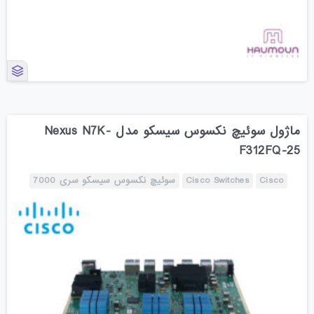
ماژول سوئیچ نکسوس سیسکو مدل Nexus N7K-
F312FQ-25
Cisco
Cisco Switches
سوئیچ نکسوس سیسکو سری 7000