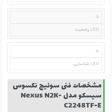
③
LED وضعیت
④
LED شناسایی
مشخصات فنی سوئیچ نکسوس
سیسکو مدل Nexus N2K-
C2248TF-E