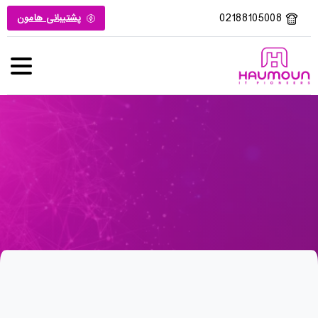
02188105008
پشتیبانی هامون