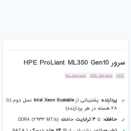
سرور HPE ProLiant ML350 Gen10
ML Servers
HPE Servers
HPE
پردازنده
: پشتیبانی از
Intel Xeon Scalable
نسل دوم (تا
۲۸ هسته در هر پردازنده)
حافظه
: تا
۳
ترابایت
حافظه DDR4 (۲۹۳۳ MT/s)
ذخیره‌سازی
: پشتیبانی از
تا
۲۴
هارد دیسک
(SATA,