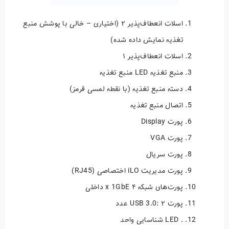
اسلات انعطاف‌پذیر ۲ (اختیاری – خالی با پوشش منبع
تغذیه نمایش داده شده)
اسلات انعطاف‌پذیر ۱
منبع تغذیه LED منبع تغذیه
دسته منبع تغذیه (با نقطه لمسی قرمز)
اتصال منبع تغذیه
پورت Display
پورت VGA
پورت سریال
پورت مدیریت iLO اختصاصی (RJ45)
پورت‌های شبکه ۴ x 1GbE داخلی
پورت USB 3.0: ۲ عدد
. LED شناسایی واحد