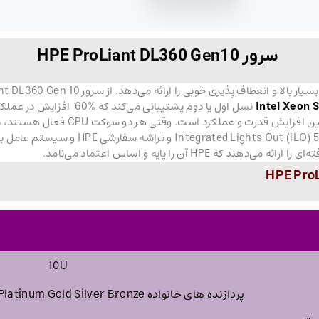
سرور HPE ProLiant DL360 Gen10
نسل اول یا دوم پشتیبانی می‌کند که %60 افزایش در عملکرد و %27 افزایش در تعداد هسته‌ها را به همراه دارد.
سرور HPE ProLiant DL360 Gen10 با ماژول جدی
HP آن را پایه و اساس اعتماد می‌نامد.
10U
پردازنده های خانواده Intel® Xeon® Scalable Platinum Gold Silver Bronze