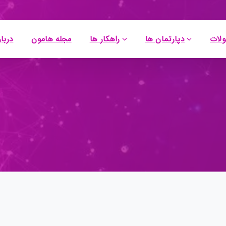
لات
دپارتمان ها
راهکار ها
مجله هامون
دربار