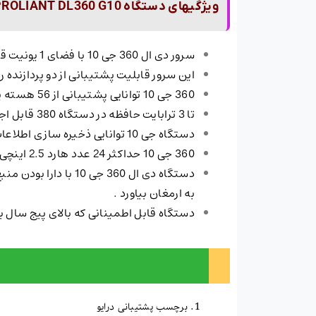
ویژگیهای دستگاه HPE SERVER PROLIANT DL360 G10
سرور دی ال 360 جی 10 با فضای 1 یونیت قابلیت نصب در رکهایی به عمق 100 سانتی متر را دارد .
این سرور قابلیت پشتیبانی از دو پردازنده را 
360 جی 10 توانایی پشتیبانی از 56 هسته پردازشی را دارد .
تا 3 ترابایت حافظه در دستگاه 380 قابل اجرا می باشد .
دستگاه جی 10 توانایی ذخیره سازی اطلاعات را تا 459 ترابایت را بر روی دیسکهای سخت دارا می باشد .
360 جی 10 حداکثر 24 عدد هارد 2.5 اینچی یا SFF و یا 12 عدد هارد 3.5 اینچی یا LFF پشتیبانی می کند .
دستگاه دی ال 360 ج
به ارمغان بیاورد .
دستگاه قابل اطمینانی که بالای پیج سال
برچسب پشتیبانی درایو