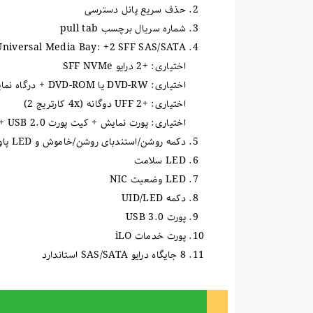
حذف سریع پانل دسترسی
شماره سریال برچسب pull tab
Universal Media Bay: +2 SFF SAS/SATA نشان داده شده اس
اختیاری: +2 درایو SFF NVMe
اختیاری: DVD-RW یا DVD-ROM + درگاه نمایش و پورت USB 2.0 کیت
اختیاری: +2 UFF دوگانه (4x کارتریج 2)
اختیاری: پورت نمایش + کیت پورت USB 2.0 + خالی
دکمه روشن/استندبای روشن/خاموش و LED پاور سیستم
LED سلامت
LED وضعیت NIC
دکمه UID/LED
پورت USB 3.0
پورت خدمات iLO
8 جایگاه درایو SAS/SATA استاندارد