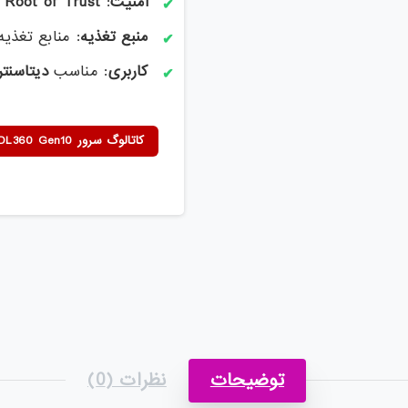
امنیت
:
n Root of Trust
منبع تغذیه
: منابع تغذی
کاربری
: مناسب
دیتاسنتر
کاتالوگ سرور HPE ProLiant DL360 Gen10
توضیحات
نظرات (0)