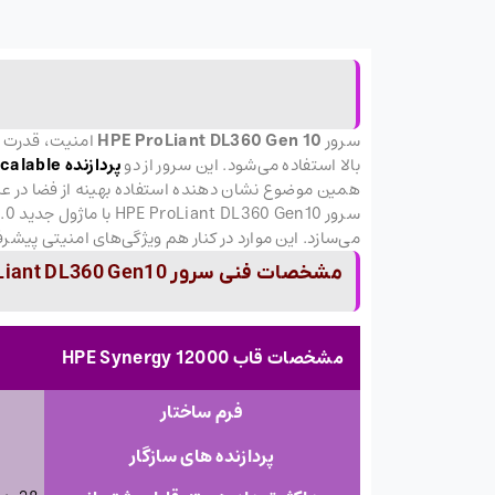
سرور
HPE ProLiant DL360 Gen 10
بالا استفاده می‌شود. این سرور از دو
پردازنده Intel Xeon Scalable
می‌سازد. این موارد در کنار هم ویژگی‌های امنیتی پیشرفته‌ای را ارائه می‌دهند که E
مشخصات فنی سرور HPE ProLiant DL360 Gen10
مشخصات قاب HPE Synergy 12000
فرم ساختار
پردازنده های سازگار