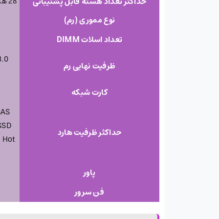
حداکثر تعداد هسته قابل پشتیبانی
28 هسته
نوع مموری (رم)
تعداد اسلات DIMM
ظرفیت نهایی رم
کارت شبکه
SAS
 SSD
حداکثر ظرفیت هارد
B Hot
پاور
فن سرور