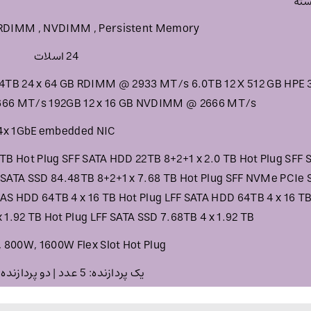
RDIMM , NVDIMM , Persistent Memory
24 اسلات
.54TB 24 x 64 GB RDIMM @ 2933 MT/s 6.0TB 12 X 512 GB HPE
2666 MT/s 192GB 12 x 16 GB NVDIMM @ 2666 MT/s
4x 1GbE embedded NIC
 TB Hot Plug SFF SATA HDD 22TB 8+2+1 x 2.0 TB Hot Plug SFF 
F SATA SSD 84.48TB 8+2+1 x 7.68 TB Hot Plug SFF NVMe PCIe
AS HDD 64TB 4 x 16 TB Hot Plug LFF SATA HDD 64TB 4 x 16 T
 1.92 TB Hot Plug LFF SATA SSD 7.68TB 4 x 1.92 TB
 800W, 1600W Flex Slot Hot Plug
یک پردازنده: 5 عدد | دو پردازنده: 7 عدد