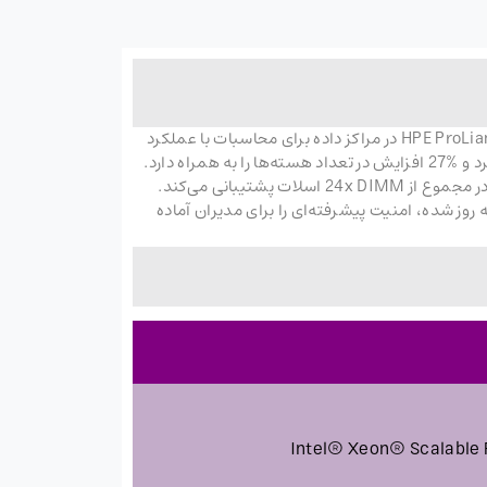
امنیت، قدرت بسیار بالا و انعطاف پذیری خوبی را ارائه می‌دهد. از سرور HPE ProLiant DL360 Gen 10 در مراکز داده برای محاسبات با عملکرد
همین موضوع نشان دهنده استفاده بهینه از فضا در عین افزایش قدرت و عملکرد است. وقتی هر دو سوکت CPU فعال هستند، در مجموع از 24x DIMM اسلات پشتیبانی می‌کند.
د Integrated Lights Out (iLO) 5.0 و تراشه سفارشی HPE و سیستم عامل به روز شده، امنیت پیشرفته‌ای را برای مدیران آماده