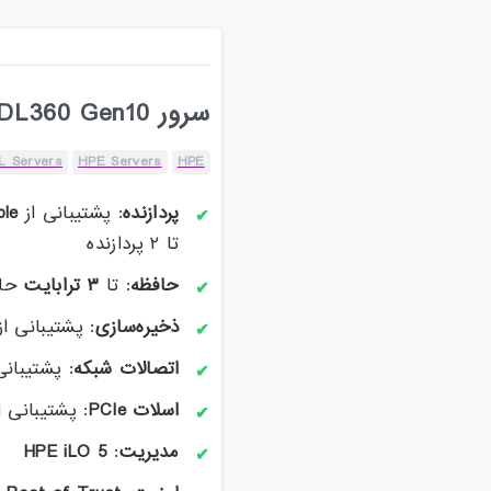
سرور HPE ProLiant DL360 Gen10
L Servers
HPE Servers
HPE
پردازنده
: پشتیبانی از
ble
تا ۲ پردازنده
حافظه
: تا
۳
ترابایت
حافظه T/s
ذخیره‌سازی
: پشتیبانی ا
اتصالات شبکه
: پشتیبانی
اسلات
PCIe
: پشتیبانی 
مدیریت
:
HPE iLO 5