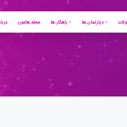
لات
دپارتمان ها
راهکار ها
مجله هامون
دربار