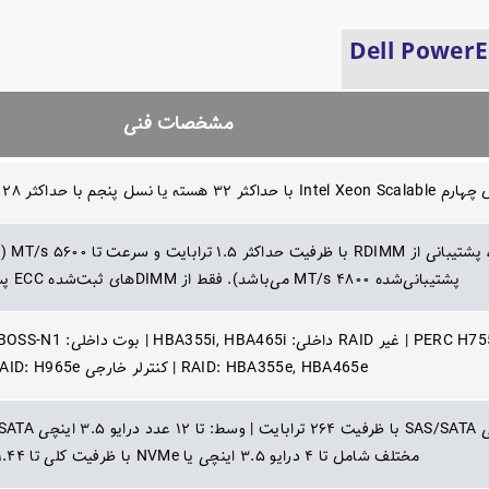
مشخصات فنی
 و فناوری اختیاری Intel QuickAssist
۱۶ اس
پشتیبانی‌شده ۴۸۰۰ MT/s می‌باشد). فقط از DIMMهای ثبت‌شده ECC پشتیبانی می‌شود.
RAID: HBA355e, HBA465e | کنترلر خارجی RAID: H965e
مختلف شامل تا ۴ درایو ۳.۵ اینچی یا NVMe با ظرفیت کلی تا ۶۱.۴۴ ترابایت