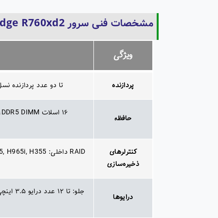
مشخصات فنی سرور Dell PowerEdge R760xd2
ویژگی
پردازنده
تا دو عدد پردازنده نسل چهارم Intel Xeon Scalable با حداکثر ۳۲ هسته یا نسل پنجم با حداکثر ۲۸ هسته
حافظه
کنترلرهای
ذخیره‌سازی
درایوها