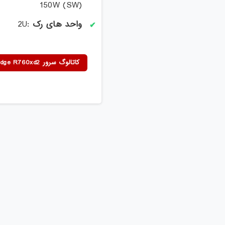
150W (SW)
واحد های رک
:2U
کاتالوگ سرور New PowerEdge R760xd2