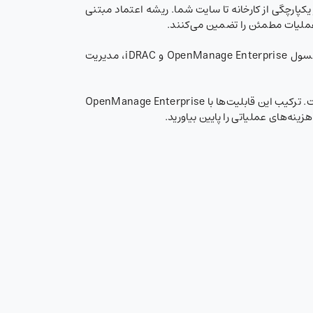
گرفته تا اطمینان از یکپارچگی از کارخانه تا سایت شما. ریشه اعتماد مبتنی
پورتفوی مدیریت سیستم Dell OpenManage™ یک راهکار امن، کارآمد و جامع برای سرورهای PowerEdge فراهم می‌کند. با کنسول OpenManage Enterprise و iDRAC، مدیریت
PowerEdge با نوآوری‌هایی در خنک‌سازی هوشمند و عملکرد بهینه نسبت به وات مصرفی، تحولی در بهره‌وری انرژی ایجاد کرده است. ترکیب این قابلیت‌ها با OpenManage Enterprise