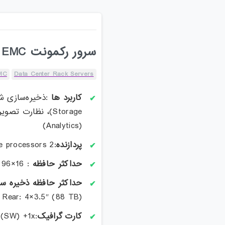
سرور رکمونت Dell EMC مدل PowerEdge R760xd2
MC
Data Center Rack Servers
کاربرد ها
(Analytics)
پردازنده
:2 x 5th Generation Intel® Xeon® Scalable processors
حداکثر حافظه
: 16×96 GB DDR5 (1.5 TB)
حداکثر حافظه ذخیره س
 Rear: 4×3.5″ (88 TB)
کارت گرافیک
 (SW) +1x