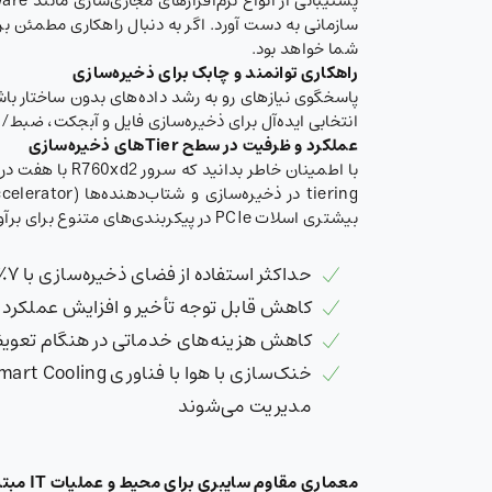
سازمانی به دست آورد. اگر به دنبال راهکاری مطمئن برای ارتقای
شما خواهد بود.
راهکاری توانمند و چابک برای ذخیره‌سازی
انتخابی ایده‌آل برای ذخیره‌سازی فایل و آبجکت، ضبط/بازیابی
عملکرد و ظرفیت در سطح Tierهای ذخیره‌سازی
بیشتری اسلات PCIe در پیکربندی‌های متنوع برای برآورده کردن نیازهای شما ارائه می‌دهد.
حداکثر استفاده از فضای ذخیره‌سازی با ۷٪ درایو ۳.۵ اینچی بیشتر، تا ۲۸ درایو و ظرفیت کل ۶۱۶ ترابایت
کاهش قابل توجه تأخیر و افزایش عملکرد با بهره‌گیری از درایو
کاهش هزینه‌های خدماتی در هنگام تعویض درایوهای Hot-Plug و کارت‌های PCIe با است
مدیریت می‌شوند
معماری مقاوم سایبری برای محیط و عملیات IT مبتنی بر اعتماد صفر (Zero Trust)