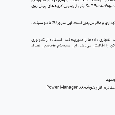
رد برای هوش مصنوعی و یادگیری ماشین، توانسته است جایگاه ویژه‌ای در بازار سرورهای
Dell PowerEdge
یکی از بهترین گزینه‌های پیش روی
پاسخگوی نیازهای رو به رشد داده‌های بدون ساختار باشید با استفاده از فناوری ذخیره‌سازی ابجکت که به‌راحتی قابل پیکربندی، نگهداری و مقیاس‌پذیر است. این سرور 2U با دو سوکت،
برای درایو و ظرفیتی تا ۲۲ ترابایت، قادر است به‌راحتی رشد انفجاری داده‌ها را مدیریت کند. استفاده از تکنولوژی
ac) مبتنی بر PCIe Gen4، میزان تاخیر (latency) را کاهش داده و عملکرد را افزایش می‌دهد. این سیستم همچنین تعداد
خنک‌سازی با هوا با فناوری Smart Cooling شامل شاسی بهینه‌سازی‌شده، فن‌ها و موانع جریان هوا که توسط نرم‌افزار هوشمند Power Manager