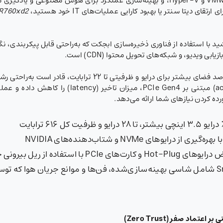
پشتیبانی از انواع نرم‌افزارهای مجازی‌سازی مانند VMware و Hyper-V، و بهینه‌سازی عملک
 دیتا سنتر یا بهبود کارایی عملیات‌های IT خود هستید،
 R760xd2
 ویدیو، و شبکه‌های تحویل محتوا (CDN) است.
با اطمینان خاطر بدانید که سرور R760xd2 با هفت درصد فضای بیشتر 
tiering در ذخیره‌سازی و شتاب‌دهنده‌ها (celerator
های NVMe و شتاب‌دهنده‌های NVIDIA
فاده از ریل بیرونی جدید