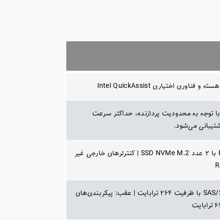
لات DDR5 DIMM، پشتیبانی از RDIMM با ظرفیت حداکثر ۱.۵ ترابایت و سرعت تا ۵۶۰۰ MT/s (با توجه به محدودیت پردازنده، حداکثر سرعت
RAID داخلی: PERC H755, H965i, H355 | غیر RAID داخلی: HBA355i, HBA465i | بوت داخلی: BOSS-N1 با ۲ عدد SSD NVMe M.2 | کنترلرهای خارجی غیر
جلو: تا ۱۲ عدد درایو ۳.۵ اینچی SAS/SATA با ظرفیت ۲۶۴ ترابایت | وسط: تا ۱۲ عدد درایو ۳.۵ اینچی SAS/SATA با ظرفیت ۲۶۴ ترابایت | عقب: پیکربندی‌های