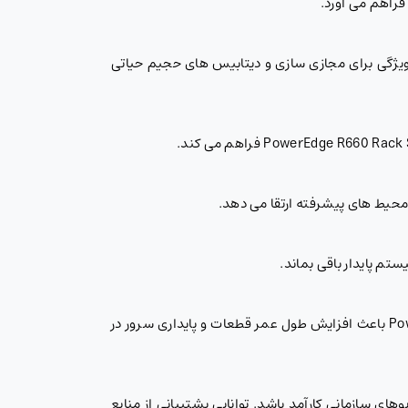
یت، پهنای باند بالایی را در Dell PowerEdge R660 ایجاد کرده است. این ویژگی برای مجازی سازی و دیتابیس های حجیم حیاتی
سیستم خنک سازی پیشرفته شامل جریان هوای بهینه و پشتیبانی از Direct Liquid Cooling در PowerEdge R660 Rack Server باعث افزایش طول عمر قطعات و پایداری سرور در
ه ای از پروژه ها و سناریوهای سازمانی کارآمد باشد. توانایی پشتیبانی از منابع