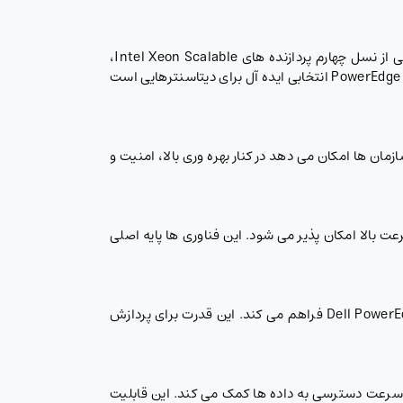
سرور Dell PowerEdge R660 با طراحی 1U فشرده، استاندارد تازه ای در بهره وری رکمونت ایجاد کرده است. این مدل با پشتیبانی از نسل چهارم پردازنده های Intel Xeon Scalable،
امکاناتی مانند مقیاس پذیری هوشمند، افزایش بهره وری انرژی و امنیت سازمانی را فراهم می آورد. در واقع، PowerEdge R660 Rack Server انتخابی ایده آل برای دیتاسنترهایی است
 که به سازمان ها امکان می دهد در کنار بهره وری بالا، امنیت و
کاری پیچیده با پایداری و سرعت بالا امکان پذیر می شود. این فناوری ها پایه اصلی
وجود دو پردازنده Intel Xeon Scalable نسل چهارم با مجموع حداکثر ۵۶ هسته، توان محاسباتی چشمگیری را برای Dell PowerEdge R660 فراهم می کند. این قدرت برای پردازش
PowerEdge R660 Rack Serv به افزایش پهنای باند و بهبود سرعت دسترسی به داده ها کمک می کند. این قابلیت