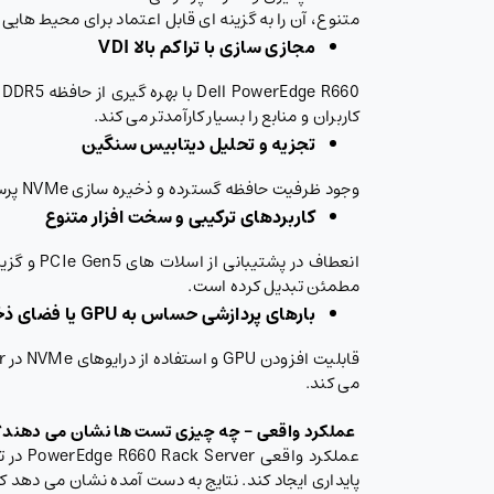
متنوع، آن را به گزینه ای قابل اعتماد برای محیط هایی 
مجازی سازی با تراکم بالا
VDI
0
کاربران و منابع را بسیار کارآمدتر می کند.
تجزیه و تحلیل دیتابیس سنگین
وجود ظرفیت حافظه گسترده و ذخیره سازی NVMe پرسرعت در سرور Dell R660 اجرای پردازش های تحلیلی و دیتابیس های حجیم را با دقت و سرعت بالا تضمین می کند.
کاربردهای ترکیبی و سخت افزار متنوع
مطمئن تبدیل کرده است.
بارهای پردازشی حساس به
GPU
یا فضای ذ
می کند.
عملکرد واقعی – چه چیزی تست ها نشان می دهند؟
عملکر
پایداری ایجاد کند. نتایج به دست آمده نشان می دهد که Dell PowerEdge R660 به راحتی پاسخگوی بارهای کاری پیچیده در محیط های سازمانی 