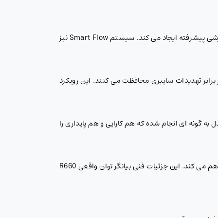
وجود اسلات های PCIe Gen5 به همراه قابلیت توسعه GPU در Dell PowerEdge R660 انعطاف بالایی در افزودن کارت های پردازشی پیشرفته ایجاد می کند. سیستم Smart Flow نیز
یتی تعبیه شده در سطح سخت افزار و نرم افزار با ابزارهایی مثل OpenManage و iDRAC، سرور Dell R660 را در برابر تهدیدات سایبری محافظت می کنند. این رویکرد
ی درک ارزش واقعی PowerEdge R660 Rack Server است. طراحی این مدل به گونه ای انجام شده که هم کارایی و هم پایداری را
Dell PowerEdge R660 با معماری پیشرفته و پشتیبانی از فناوری های روز، بستری قدرتمند برای اجرای بارهای کاری سازمانی فراهم می کند. این جزئیات فنی بیانگر توان واقعی R660