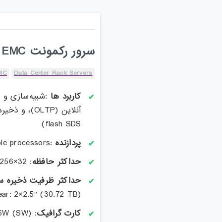
سرور رکمونت Dell EMC مدل PowerEdge R660
MC
Data Center Rack Servers
کاربرد ها
:شبیه‌سازی و م
flash SDS)
پردازنده
:2x5th Generation Intel® Xeon® Scalable processors
حداکثر حافظه
: 32×256 GB DDR5 (8TB)
حداکثر ظرفیت ذخیره س
r: 2×2.5″ (30.72 TB) )
کارت گرافیک
: 3x75W (SW)