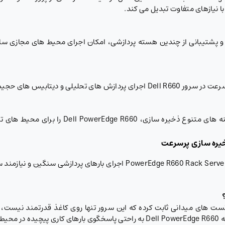
با نیازهای متفاوت تبدیل می کند.
Dell PowerEdge R66 با بهره گیری از حافظه DDR5 و پشتیبانی از چندین هسته پردازشی، امکان اجرای م
انعطاف در پشتیبانی از اسلات های PCIe Gen5 و گ
خیره سازی پرسرعت
قابلیت افزودن GPU و استفاده از درایوهای NVMe در werEdge R660 Rack Server
د واقعی PowerEdge R660 Rack Server در تست های میدانی ثابت کرده که این سرور تنها روی کاغ
است.