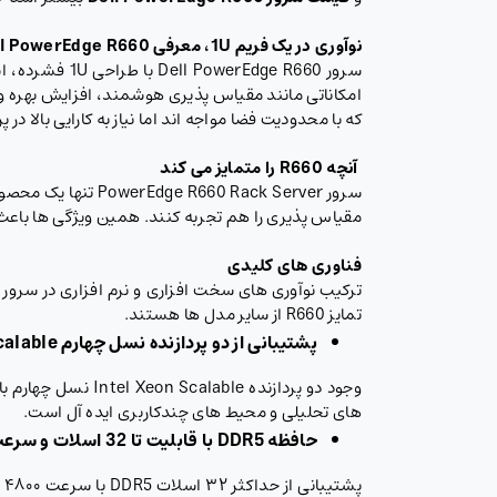
نوآوری در یک فریم 1
U
، معرفی
ll PowerEdge R660
که با محدودیت فضا مواجه اند اما نیاز به کارایی بالا د
آنچه
R660
را متمایز می کند
سرور  Rack Server
مقیاس پذیری را هم تجربه کنند. همین ویژگی ها باعث شده Dell PowerEdge R660 در میان مدیران IT جایگاهی وی
فناوری های کلیدی
تمایز R660 از سایر مدل ها هستند.
پشتیبانی از دو پردازنده نسل چهارم
Intel Xeon Scalable
های تحلیلی و محیط های چندکاربری ایده آل است.
حافظه
DDR5
با قابلیت تا 32 اسلات و سرعت تا 4800