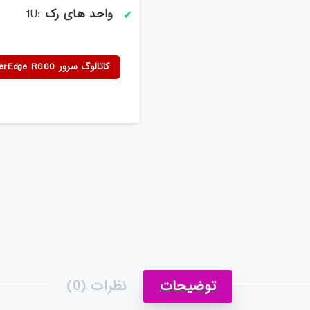
واحد های رک
:1U
کاتالوگ سرور New PowerEdge R660
توضیحات
نظرات (0)