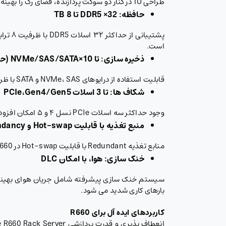
طراحی 1U در کنار دو سوکت پردازنده، فضای رک را بهینه کرده و امکان اجرای هم زمان چندین بار کاری سنگین را در سرور Dell R660 فراهم می آورد.
حافظه: 32
× DDR5
تا 8
TB
است.
ذخیره سازی: تا 10
×NVMe/SAS/SATA (
حدو
قابلیت استفاده از درایوهای NVMe، SAS و SATA با ظرفیت مجموع ۱۵۳.۶ ترابایت، انعطاف بالایی برای مدیریت داده ها در PowerEdge R660 Rack Server فراهم می کند.
شکاف ها: تا 3 اسلات
PCIe
Gen4/Gen5
،
وجود حداکثر سه اسلات PCIe نسل ۴ و ۵ امکان افزودن کارت های شبکه یا GPU را در سرور Dell R660 مهیا کرده و کارایی آن را در محیط های پیشرفته ارتقا می دهد.
منبع تغذیه با قابلیت
Hot-swap
و
Redundancy
منابع تغذیه Redundant با قابلیت Hot-swap در Dell PowerEdge R660 تضمین می کنند که حتی در شرایط بحرانی، عملکرد سیستم پایدار باقی بماند.
خنک سازی: هوا، با امکان
DLC
بارهای کاری شدید می شود.
کاربردهای ایده آل برای
R660