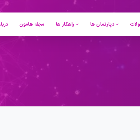
لات
دپارتمان ها
راهکار ها
مجله هامون
دربار