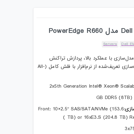
Servers
Dell E
دل‌سازی با عملکرد بالا، پردازش تراکنش
آنلاین (OLTP)، و ذخیره‌سازی تعریف‌شده از نرم‌افزار با فلش کامل (All-
ازی
:Front: 10×2.5″ SAS/SATA/NVMe (153.6
TB) or 16xE3.S (204.8 TB) Rea