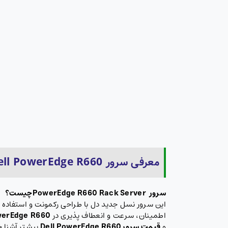
معرفی سرور Dell PowerEdge R660
سرور
PowerEdge R660 Rack Server
چيست؟
اطمینان، سرعت و انعطاف پذیری در
werEdge R660
و
قیمت سرور
Dell PowerEdge R660
بیشتر آشنا 