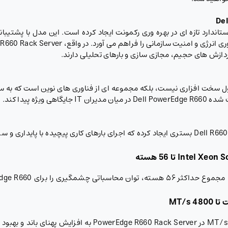
De
ر پردازش های حجیم، مجازی سازی و بارهای تحلیلی دارند.
PowerEdge R660 تنها یک محصول سخت افزاری نیست، بلکه مجموعه ای از فناوری های نوین است
ژه پیدا کند.
ترکیب نوآوری های سخت افزاری و نرم افزاری در سرور Dell R660 بستری ایجاد کرده که اجرای بارهای 
تا 56 هسته
MT/s
پشتیبانی از حداکثر ۳۲ اسلات DDR5 با سرعت ۴۸۰۰ MT/s در er