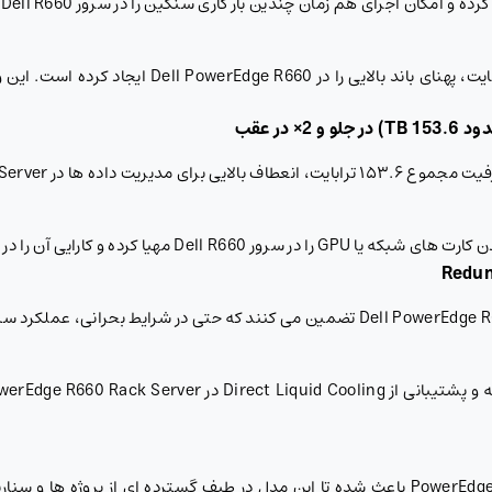
پشتیبانی از حداکثر ۳۲ اسلات DDR5 با ظرفیت ۸ ترابا
د 153.6
TB)
در جلو و 2× در عقب
انعطاف پذیری و قدرت پردازشی PowerEdge R660 Rack Server باعث شده تا این مدل در طیف گسترد