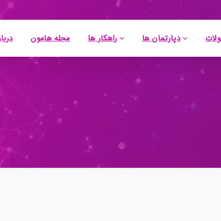
لات
دپارتمان ها
راهکار ها
مجله هامون
دربار