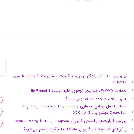
چارچوب COBIT، راهکاری برای حاکمیت و مدیریت اثربخش فناوری
اطلاعات
حملات BYOVD، تهدیدی نوظهور علیه امنیت Endpointها!
فورتی کلاینت (FortiClient) چیست؟
دستورالعمل برپایی معماری Detection Engineering و مدیریت
Detection مبتنی بر Git در SOC
بررسی قابلیت‌های امنیتی فایروال Sophos؛ از IPS تا Web Filtering
پیکربندی Geo IP در فایروال FortiGate چگونه انجام می‌شود؟