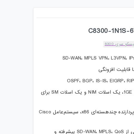
سکو سری 8300
SD-WAN، MPLS VPN، L3VPN، IP
6 پورت 1GE RJ45، یک اسلات NIM و یک اسلات SM برای
1RU فشرده با پردازنده چند‌هسته‌ای x86، سیستم‌عامل Cisco
پشتیبانی از SD-WAN، MPLS، QoS پیشرفته و