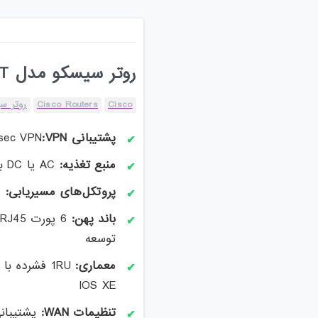
روتر سیسکو مدل C8300-1N1S-6T
Cisco
Cisco Routers
روتر سی
پشتیبانی VPN:
sec VPN
منبع تغذیه:
AC یا DC با قابلیت افزونگی
پروتکل‌های مسیریابی:
OSPF، BGP، IS-IS، EIGRP، RIP
باند پهن:
توسعه
معماری:
IOS XE
تنظیمات WAN: