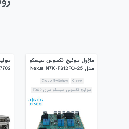
روتر
ماژول سوئیچ نکسوس سیسکو
سوئی
مدل Nexus N7K-F312FQ-25
7702
Cisco Switches
Cisco
سوئیچ نکسوس سیسکو سری 7000