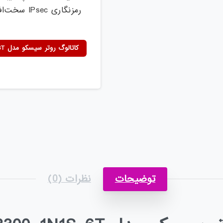
رمزنگاری IPsec سخت‌افزاری
کاتالوگ روتر سیسکو مدل C8300-1N1S-6T
توضیحات
نظرات (0)