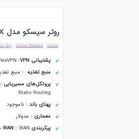
روتر سیسکو مدل ASR1006-X
Cisco
Cisco Routers
روتر سیسک
پشتیبانی VPN
: IPSec / DMVPN / FlexVPN
منبع تغذیه
: منبع تغذیه AC / افز
پروتکل‌های مسیریابی
Static Routing
پهنای باند
: ناموجود
معماری
: مدولار
پیکربندی WAN
: WAN دوگانه