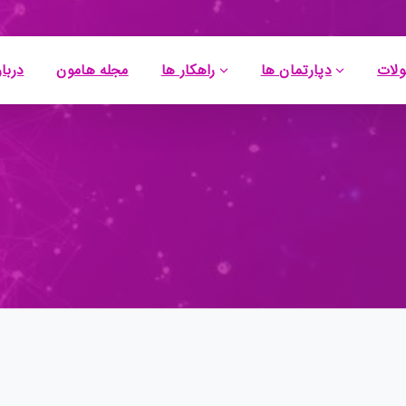
لات
دپارتمان ها
راهکار ها
مجله هامون
دربار