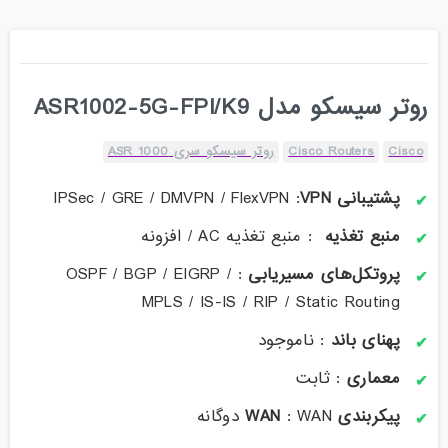
روتر سیسکو مدل ASR1002-5G-FPI/K9
Cisco
Cisco Routers
روتر سیسکو سری ASR 1000
پشتیبانی VPN
: IPSec / GRE / DMVPN / FlexVPN
منبع تغذیه
: منبع تغذیه AC / افزونه
پروتکل‌های مسیریابی
: OSPF / BGP / EIGRP /
MPLS / IS-IS / RIP / Static Routing
پهنای باند
: ناموجود
معماری
: ثابت
پیکربندی WAN
: WAN دوگانه