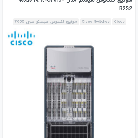
سوئیچ نکسوس سیسکو مدل Nexus N7K-C7010-
B2S2
Cisco
Cisco Switches
سوئیچ نکسوس سیسکو سری 7000