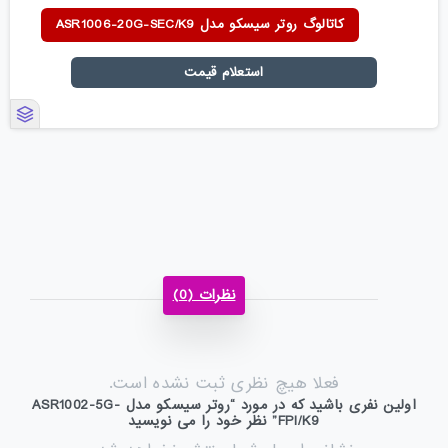
کاتالوگ روتر سیسکو مدل ASR1006-20G-SEC/K9
استعلام قیمت
نظرات (0)
فعلا هیچ نظری ثبت نشده است.
اولین نفری باشید که در مورد “روتر سیسکو مدل ASR1002-5G-
FPI/K9” نظر خود را می نویسید