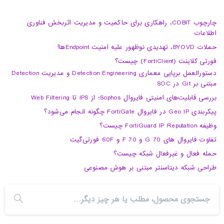
چارچوب COBIT، راهکاری برای حاکمیت و مدیریت اثربخش فناوری
اطلاعات
حملات BYOVD، تهدیدی نوظهور علیه امنیت Endpointها!
فورتی کلاینت (FortiClient) چیست؟
دستورالعمل برپایی معماری Detection Engineering و مدیریت Detection
مبتنی بر Git در SOC
بررسی قابلیت‌های امنیتی فایروال Sophos؛ از IPS تا Web Filtering
پیکربندی Geo IP در فایروال FortiGate چگونه انجام می‌شود؟
وظیفه FortiGuard IP Reputation چیست؟
تفاوت فایروال های 70 G و 70 F و 60F فورتی‌گیت
حمله فعال و غیرفعال شبکه چیست؟
طراحی شبکه دیتاسنتر مبتنی بر هوش مصنوعی