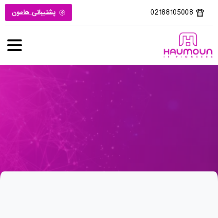
02188105008
پشتیبانی هامون