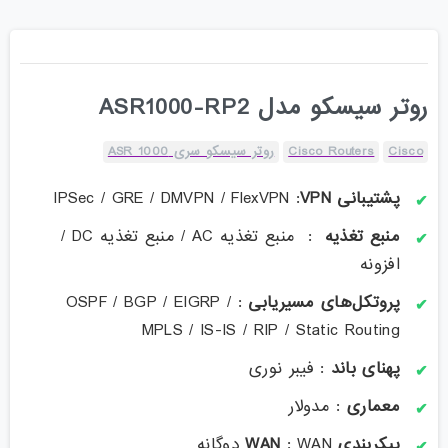
روتر سیسکو مدل ASR1000-RP2
Cisco
Cisco Routers
روتر سیسکو سری ASR 1000
پشتیبانی VPN
: IPSec / GRE / DMVPN / FlexVPN
منبع تغذیه
: منبع تغذیه AC / منبع تغذیه DC /
افزونه
پروتکل‌های مسیریابی
: OSPF / BGP / EIGRP /
MPLS / IS-IS / RIP / Static Routing
پهنای باند
: فیبر نوری
معماری
: مدولار
پیکربندی WAN
: WAN دوگانه