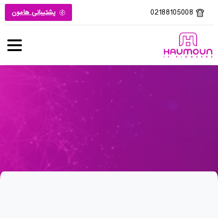
02188105008
پشتیبانی هامون