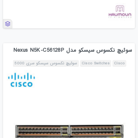
سوئیچ نکسوس سیسکو مدل Nexus N5K-C56128P
Cisco
Cisco Switches
سوئیچ نکسوس سیسکو سری 5000