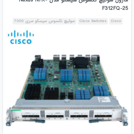
ماژول سوئیچ نکسوس سیسکو مدل Nexus N7K-
F312FQ-25
Cisco
Cisco Switches
سوئیچ نکسوس سیسکو سری 7000