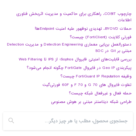
چارچوب COBIT، راهکاری برای حاکمیت و مدیریت اثربخش فناوری
اطلاعات
حملات BYOVD، تهدیدی نوظهور علیه امنیت Endpointها!
فورتی کلاینت (FortiClient) چیست؟
دستورالعمل برپایی معماری Detection Engineering و مدیریت Detection
مبتنی بر Git در SOC
بررسی قابلیت‌های امنیتی فایروال Sophos؛ از IPS تا Web Filtering
پیکربندی Geo IP در فایروال FortiGate چگونه انجام می‌شود؟
وظیفه FortiGuard IP Reputation چیست؟
تفاوت فایروال های 70 G و 70 F و 60F فورتی‌گیت
حمله فعال و غیرفعال شبکه چیست؟
طراحی شبکه دیتاسنتر مبتنی بر هوش مصنوعی