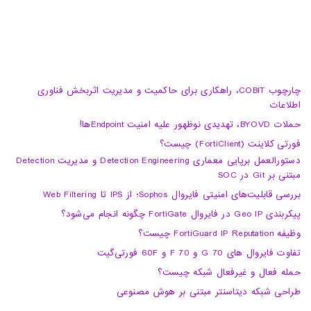
چارچوب COBIT، راهکاری برای حاکمیت و مدیریت اثربخش فناوری
اطلاعات
حملات BYOVD، تهدیدی نوظهور علیه امنیت Endpointها!
فورتی کلاینت (FortiClient) چیست؟
دستورالعمل برپایی معماری Detection Engineering و مدیریت Detection
مبتنی بر Git در SOC
بررسی قابلیت‌های امنیتی فایروال Sophos؛ از IPS تا Web Filtering
پیکربندی Geo IP در فایروال FortiGate چگونه انجام می‌شود؟
وظیفه FortiGuard IP Reputation چیست؟
تفاوت فایروال های 70 G و 70 F و 60F فورتی‌گیت
حمله فعال و غیرفعال شبکه چیست؟
طراحی شبکه دیتاسنتر مبتنی بر هوش مصنوعی