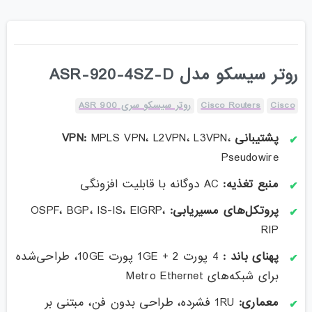
روتر سیسکو مدل ASR-920-4SZ-D
Cisco
Cisco Routers
روتر سیسکو سری ASR 900
پشتیبانی VPN:
MPLS VPN، L2VPN، L3VPN،
Pseudowire
منبع تغذیه:
AC دوگانه با قابلیت افزونگی
پروتکل‌های مسیریابی:
OSPF، BGP، IS-IS، EIGRP،
RIP
پهنای باند :
4 پورت 1GE + 2 پورت 10GE، طراحی‌شده
برای شبکه‌های Metro Ethernet
معماری:
1RU فشرده، طراحی بدون فن، مبتنی بر