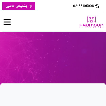
02188105008
پشتیبانی هامون