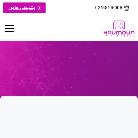
02188105008
پشتیبانی هامون