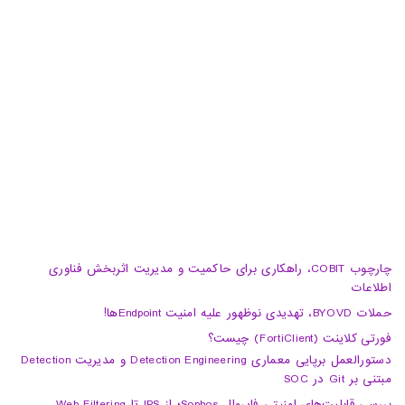
تبریز، آبرسان، فلکه دانشگاه، برج بلور، طبقه 5، واحد A
02188105008
04133370010
info@haumoun.com
چارچوب COBIT، راهکاری برای حاکمیت و مدیریت اثربخش فناوری
اطلاعات
حملات BYOVD، تهدیدی نوظهور علیه امنیت Endpointها!
فورتی کلاینت (FortiClient) چیست؟
دستورالعمل برپایی معماری Detection Engineering و مدیریت Detection
مبتنی بر Git در SOC
بررسی قابلیت‌های امنیتی فایروال Sophos؛ از IPS تا Web Filtering