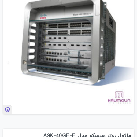
ماژول روتر سیسکو مدل A9K-40GE-E