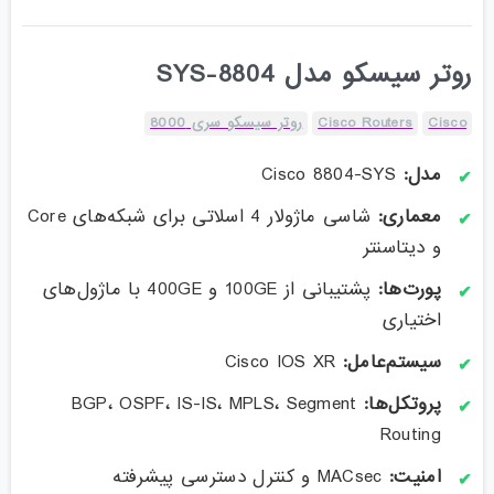
روتر سیسکو مدل 8804-SYS
Cisco
Cisco Routers
روتر سیسکو سری 8000
مدل:
Cisco 8804-SYS
معماری:
شاسی ماژولار 4 اسلاتی برای شبکه‌های Core
و دیتاسنتر
پورت‌ها:
پشتیبانی از 100GE و 400GE با ماژول‌های
اختیاری
سیستم‌عامل:
Cisco IOS XR
پروتکل‌ها:
BGP، OSPF، IS-IS، MPLS، Segment
Routing
امنیت:
MACsec و کنترل دسترسی پیشرفته