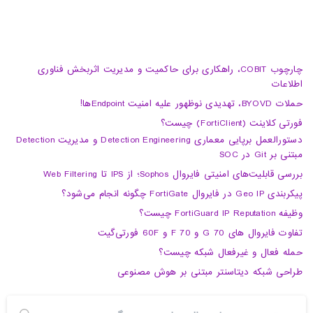
چارچوب COBIT، راهکاری برای حاکمیت و مدیریت اثربخش فناوری
اطلاعات
حملات BYOVD، تهدیدی نوظهور علیه امنیت Endpointها!
فورتی کلاینت (FortiClient) چیست؟
دستورالعمل برپایی معماری Detection Engineering و مدیریت Detection
مبتنی بر Git در SOC
بررسی قابلیت‌های امنیتی فایروال Sophos؛ از IPS تا Web Filtering
پیکربندی Geo IP در فایروال FortiGate چگونه انجام می‌شود؟
وظیفه FortiGuard IP Reputation چیست؟
تفاوت فایروال های 70 G و 70 F و 60F فورتی‌گیت
حمله فعال و غیرفعال شبکه چیست؟
طراحی شبکه دیتاسنتر مبتنی بر هوش مصنوعی