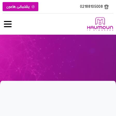
02188105008
پشتیبانی هامون