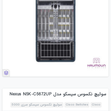
سوئیچ نکسوس سیسکو مدل Nexus N5K-C5672UP
Cisco
Cisco Switches
سوئیچ نکسوس سیسکو سری 5000