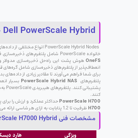
Dell PowerScale Hybrid چیست؟
PowerScale Hybrid Nodes انواع مختلفی از داده‌های مقیاس بزرگ را مدیریت می‌کنند و در عین حال هزینه‌های شما را کاهش می‌دهند.
خانواده PowerScale شامل پلتفرم‌های ذخیره‌سازی فایل مقیاس‌پذیر
OneFS
هوش پشت این راه‌حل ذخیره‌سازی مدولار و م
انعطاف‌پذیر از پلتفرم‌های ذخیره‌سازی شامل گره‌های
ت
برای شما فراهم می‌آورند تا مقادیر زیادی از داده‌های ب
پلتفرم‌های
PowerScale Hybrid NAS
بسیار انعطا
کنند.
PowerScale H700
حداکثر عملکرد و ارزش را برای پ
H700
ظرفیت تا 1.2 پتابایت به ازای هر شاسی ارائه می‌دهد. این دستگاه شامل قابلیت‌های فشرده‌سازی آنلاین و حذف تکرار داده‌ها (deduplication) نیز می‌باشد.
مشخصات فنی PowerScale H7000 Hybrid ؟
ویژگی
هارد دیسک ۱۲ تراب