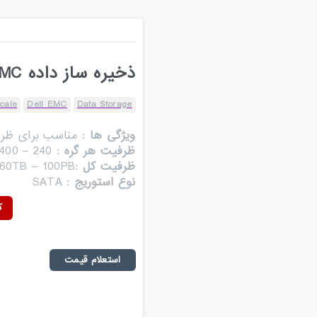
ذخیره ساز داده Dell EMC مدل PowerScale H7000
cale
Dell EMC
Data Storage
ویژگی ها
: مناسب برای ظرف
ظرفیت هر گره
: 240 – 400 TB
ظرفیت کل
:960TB – 100PB
نوع استوریج
: SATA
کات
استعلام قیمت