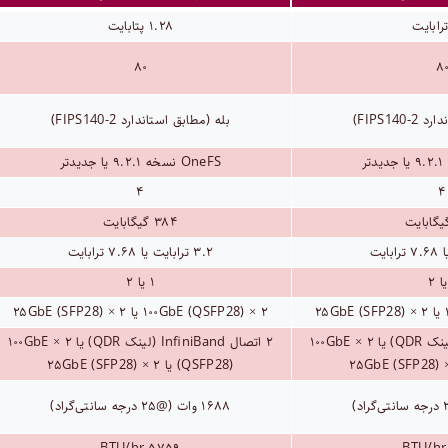
۱.۲۸ پتابایت
۸۰
۸
FIPS140)
بله (مطابق استاندارد FIPS140-2)
OneFS نسخه ۹.۲.۱ یا جدیدتر
۴
۴
۳۸۴ گیگابایت
۳.۲ ترابایت یا ۷.۶۸ ترابایت
۱ یا ۲
۲ × ۱۰۰GbE (QSFP28) یا ۲ × ۲۵GbE (SFP28)
۲ اتصال InfiniBand (لینک QDR) یا ۲ × ۱۰۰GbE
۲ اتصال InfiniBand (لینک QDR) یا ۲ × ۱۰۰GbE
(QSFP28) یا ۲ × ۲۵GbE (SFP28)
۱۶۸۸ وات (@۲۵ درجه سانتی‌گراد)