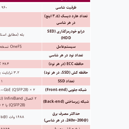
ظرفیت شاسی
۹۶۰ ترابایت
تعداد هارد دیسک (۳.۵ اینچ)
۰
در هر شاسی
درایو خودرمزگذاری (SED
بله (مطابق استاندارد -2
HDD)
سیستم‌عامل
OneFS نسخه ۹.۲.۱ یا جدیدتر
تعداد نود در هر شاسی
حافظه ECC (در هر نود)
۳۸۴ گیگابایت
حافظه کش (SSD، در هر نود)
۳.۲ ترابایت یا ۷.۶۸ ترابایت
تعداد SSD
۱ یا ۲
شبکه جلویی (Front-end)
۲ × ۱۰۰GbE (QSFP28) یا ۲ × ۲۵GbE (SFP28)
شبکه زیرساختی (Back-end)
(QSFP28) یا ۲ × ۲۵GbE (SFP28)
حداکثر مصرف برق
۱۶۸۸ وات (@۲۵ درجه سانتی‌گراد)
(@200~240v، در هر شاسی)