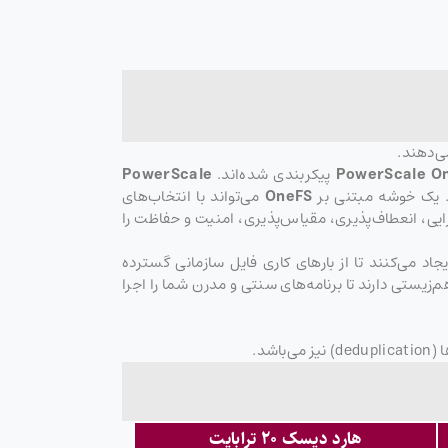
PowerScale O
پیکربندی شده‌اند.
PowerScale
د. یک خوشه مبتنی بر
OneFS
می‌تواند با انتخاب‌های
رایی، انعطاف‌پذیری، مقیاس‌پذیری، امنیت و حفاظت را
جاد می‌کنند تا از بارهای کاری فایل سازمانی گسترده
PowerScale به‌طور یکپارچه در همان خوشه با گره‌های PowerScale یا Isilon موجود شما هم‌زیستی دارند تا برنامه‌های سنتی و مدرن شما را اجرا
هارد دیسک ۲۰ ترابایت