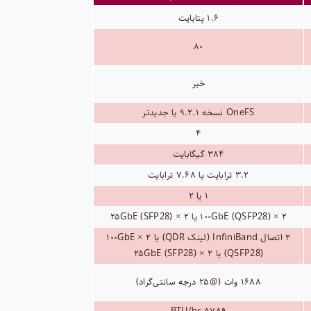
۱.۶ پتابایت
۸۰
خیر
OneFS نسخه ۹.۲.۱ یا جدیدتر
۴
۳۸۴ گیگابایت
۳.۲ ترابایت یا ۷.۶۸ ترابایت
۱ یا ۲
۲ × ۱۰۰GbE (QSFP28) یا ۲ × ۲۵GbE (SFP28)
۲ اتصال InfiniBand (لینک QDR) یا ۲ × ۱۰۰GbE
(QSFP28) یا ۲ × ۲۵GbE (SFP28)
۱۶۸۸ وات (@۲۵ درجه سانتی‌گراد)