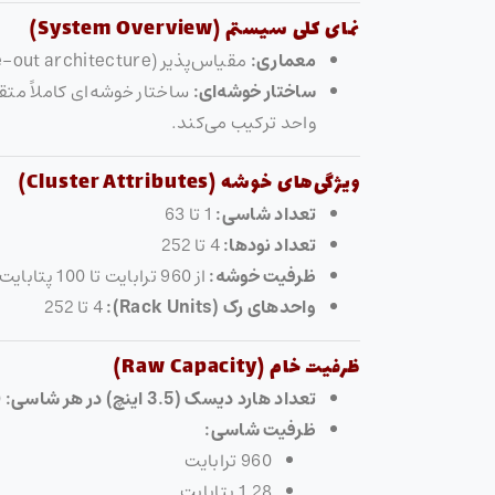
نمای کلی سیستم (System Overview)
معماری:
مقیاس‌پذیر (Scale-out architecture)
ساختار خوشه‌ای:
ساختار خوشه‌ای کاملاً متق
واحد ترکیب می‌کند.
ویژگی‌های خوشه (Cluster Attributes)
تعداد شاسی:
1 تا 63
تعداد نودها:
4 تا 252
ظرفیت خوشه:
از 960 ترابایت تا 100 پتابایت
واحدهای رک (Rack Units):
4 تا 252
ظرفیت خام (Raw Capacity)
تعداد هارد دیسک (3.5 اینچ) در هر شاسی:
80
ظرفیت شاسی:
960 ترابایت
1.28 پتابایت