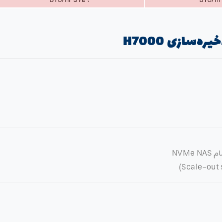
۵۷۵۹ BTU/hr
سازی H7000