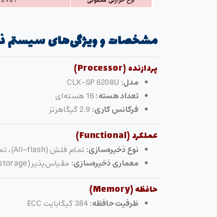
نرخ حرارتی معمولی
۵۷۵۹ BTU/hr
مشخصات و ویژگی‌های سیستم ذخیره‌
پردازنده (Processor)
مدل:
CLX-SP 6208U
تعداد هسته:
16 هسته‌ای
فرکانس کاری:
2.9 گیگاهرتز
عملکرد (Functional)
نوع ذخیره‌سازی:
تمام فلش (All-flash)، تمام NVMe NAS
معماری ذخیره‌سازی:
مقیاس‌پذیر (Scale-out storage)
حافظه (Memory)
ظرفیت حافظه:
384 گیگابایت ECC