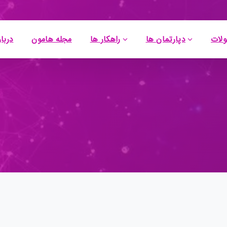
لات
دپارتمان ها
راهکار ها
مجله هامون
دربار