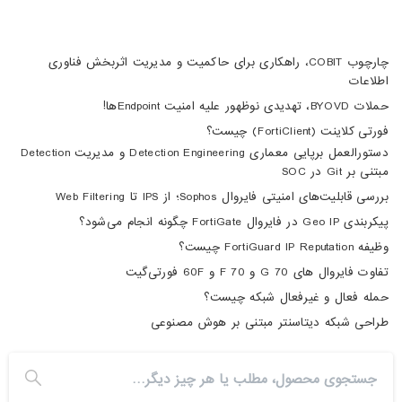
چارچوب COBIT، راهکاری برای حاکمیت و مدیریت اثربخش فناوری
اطلاعات
حملات BYOVD، تهدیدی نوظهور علیه امنیت Endpointها!
فورتی کلاینت (FortiClient) چیست؟
دستورالعمل برپایی معماری Detection Engineering و مدیریت Detection
مبتنی بر Git در SOC
بررسی قابلیت‌های امنیتی فایروال Sophos؛ از IPS تا Web Filtering
پیکربندی Geo IP در فایروال FortiGate چگونه انجام می‌شود؟
وظیفه FortiGuard IP Reputation چیست؟
تفاوت فایروال های 70 G و 70 F و 60F فورتی‌گیت
حمله فعال و غیرفعال شبکه چیست؟
طراحی شبکه دیتاسنتر مبتنی بر هوش مصنوعی