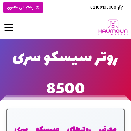
02188105008
پشتیبانی هامون
روتر سیسکو سری
8500
معرفی روترهای سیسکو سری