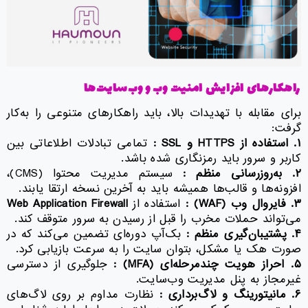
راهکارهای افزایش امنیت وب و وب‌سایت‌ها
برای مقابله با تهدیدات بالا، باید راهکارهای متنوعی را به‌کار
گرفت:
۱
.
استفاده از
HTTPS
و
SSL :
تمامی تبادلات اطلاعاتی بین
کاربر و سرور باید رمزنگاری شده باشد.
۲
.
به‌روزرسانی منظم :
سیستم مدیریت محتوا (CMS)،
افزونه‌ها و قالب‌ها همیشه باید به آخرین نسخه ارتقا یابند.
۳
.
فایروال وب
(WAF) :
استفاده از
Web Application Firewall
می‌تواند حملات مخرب را قبل از رسیدن به سرور متوقف کند.
۴
.
پشتیبان‌گیری منظم :
بک‌آپ دوره‌ای تضمین می‌کند که در
صورت هک یا مشکل، بتوان سایت را به سرعت بازیابی کرد.
۵
.
احراز هویت چندمرحله‌ای
(MFA) :
جلوگیری از دسترسی
غیرمجاز به پنل مدیریت وب‌سایت.
۶
.
مانیتورینگ و لاگ‌برداری :
نظارت مداوم بر روی لاگ‌های