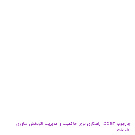
دفتر مرکزی: تهران، خیابان شهید سید حسن نصرالله(وزرا)،
خیابان 20، کوچه گلپر، پلاک 15، ساختمان هامون
دفتر پشتیبان: تهران، خیابان شهید سید حسن نصرالله(وزرا)،
خیابان هفتم، پلاک 32، طبقه سوم
تبریز، آبرسان، فلکه دانشگاه، برج بلور، طبقه 5، واحد A
02188105008
04133370010
info@haumoun.com
چارچوب COBIT، راهکاری برای حاکمیت و مدیریت اثربخش فناوری
اطلاعات