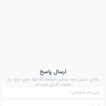
فورتی کلاینت چیست؟ مهم‌ترین قابلیت‌های FortiClient کاربردهای
فورتی کلاینت مزایای استفاده از FortiClient تفاوت نسخه رایگان و
پولی فورتی کلاینت آموزش اتصال VPN در FortiClient FortiClient
EMS چیست؟ چرا فورتی کلاینت انتخاب مناسبی است؟ نکات مهم
قبل از استفاده سوالات...
ژوئن 13, 2026
ادامه مطلب
ارسال پاسخ
نشانی ایمیل شما منتشر نخواهد شد.فیلد های مورد نیاز
علامت گذاری شده اند
نام و نام خانوادگی
*
ایمیل
*