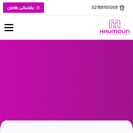
02188105008
پشتیبانی هامون