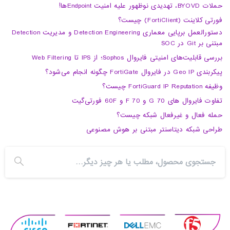
حملات BYOVD، تهدیدی نوظهور علیه امنیت Endpointها!
فورتی کلاینت (FortiClient) چیست؟
دستورالعمل برپایی معماری Detection Engineering و مدیریت Detection
مبتنی بر Git در SOC
بررسی قابلیت‌های امنیتی فایروال Sophos؛ از IPS تا Web Filtering
پیکربندی Geo IP در فایروال FortiGate چگونه انجام می‌شود؟
وظیفه FortiGuard IP Reputation چیست؟
تفاوت فایروال های 70 G و 70 F و 60F فورتی‌گیت
حمله فعال و غیرفعال شبکه چیست؟
طراحی شبکه دیتاسنتر مبتنی بر هوش مصنوعی