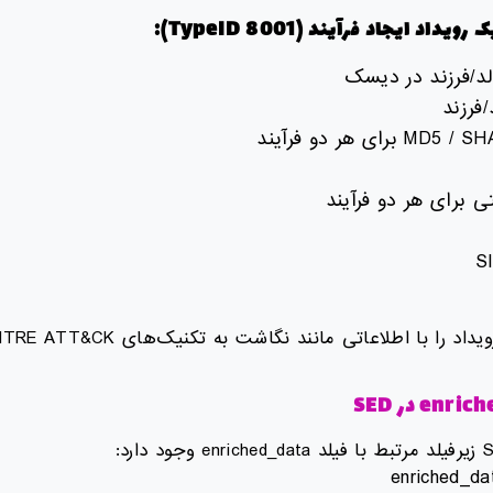
 رویداد ایجاد فرآیند
(TypeID 8001):
لد/فرزند در دیسک
فرزند
ی برای هر دو فرآیند
enrich
در
SED
enriched_da