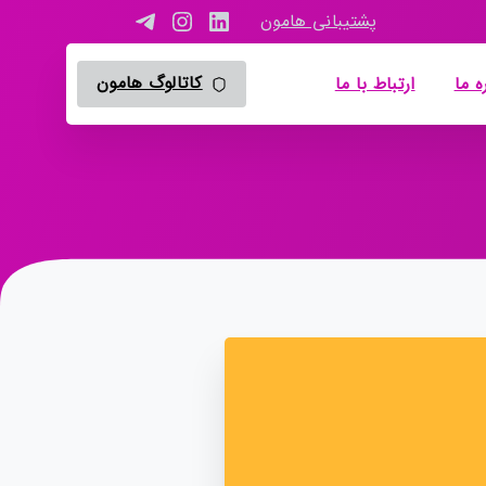
پشتیبانی هامون
کاتالوگ هامون
ه ما
ارتباط با ما