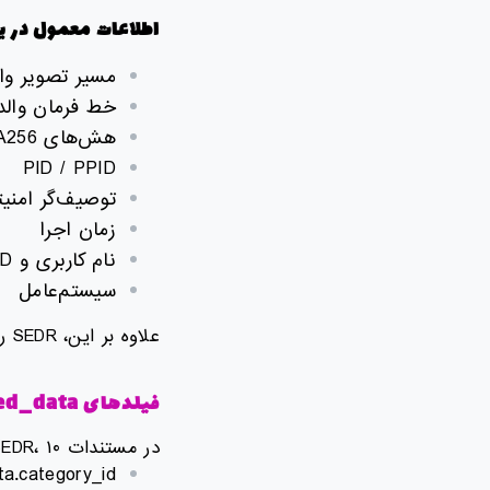
اطلاعات معمول در یک
مسیر تصویر وا
خط فرمان والد/
هش‌های MD5 / SHA256 برای هر دو فرآیند
PID / PPID
توصیف‌گر امنیت
زمان اجرا
نام کاربری و SID
سیستم‌عامل
علاوه بر این، SEDR رویداد را با اطلاعاتی مانند نگاشت به تکنیک‌های MITRE ATT&CK غنی می‌کند
ف
یلدهای
ed_data
در مستندات SEDR، ۱۰ زیر‌فیلد مرتبط با فیلد enriched_data وجود دارد:
ta.category_id