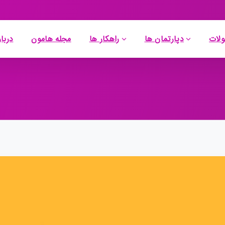
لات
دپارتمان ها
راهکار ها
مجله هامون
دربار