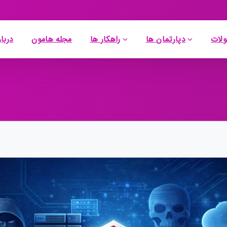
لات
دپارتمان ها
راهکار ها
مجله هامون
دربار