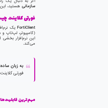
اگر به دنبال یک را
سازمانی
هستید، این م
فورتی کلاینت چی
FortiClient
(کامپیوتر، لپ‌تاپ و
می‌کند.
به زبان ساده
:
فورتی کلاینت = ترکیب VPN + آنتی ویروس
مهم‌ترین قابلیت‌ها