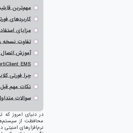
مهم‌ترین قابلیت‌های t
کاربردهای فورت
مزایای استفاده از lient
تفاوت نسخه را
آموزش اتصال VPN در FortiClient
FortiClient EMS چیس
چرا فورتی کلا
نکات مهم قبل ا
سوالات متداول (Q
در دنیای امروز که ت
محافظت از سیستم‌ها
نرم‌افزارهای امنیتی د