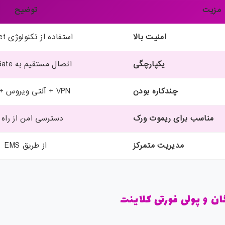
مزیت
توضیح
امنیت بالا
استفاده از تکنولوژی Fortinet
یکپارچگی
اتصال مستقیم به FortiGate
چندکاره بودن
VPN + آنتی ویروس + NAC
مناسب برای ریموت ورک
دسترسی امن از راه 
مدیریت متمرکز
از طریق EMS
ن و پولی فورتی کلاینت