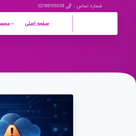
02188105008
شماره تماس :
صفحه اصلی
محصو