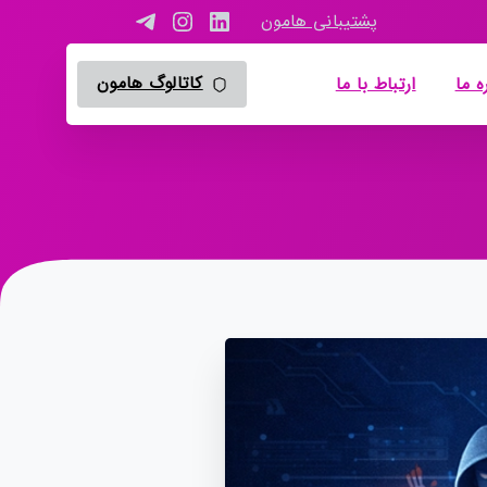
پشتیبانی هامون
کاتالوگ هامون
ه ما
ارتباط با ما