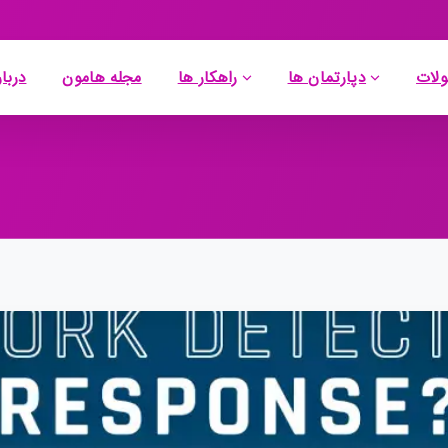
لات
دپارتمان ها
راهکار ها
مجله هامون
دربار