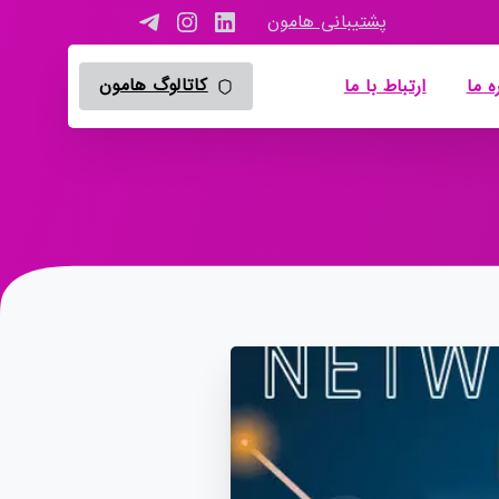
پشتیبانی هامون
کاتالوگ هامون
ه ما
ارتباط با ما