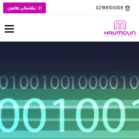
02188105008
پشتیبانی هامون