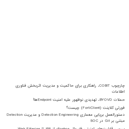
تبریز، آبرسان، فلکه دانشگاه، برج بلور، طبقه 5، واحد A
02188105008
04133370010
info@haumoun.com
چارچوب COBIT، راهکاری برای حاکمیت و مدیریت اثربخش فناوری
اطلاعات
حملات BYOVD، تهدیدی نوظهور علیه امنیت Endpointها!
فورتی کلاینت (FortiClient) چیست؟
دستورالعمل برپایی معماری Detection Engineering و مدیریت Detection
مبتنی بر Git در SOC
بررسی قابلیت‌های امنیتی فایروال Sophos؛ از IPS تا Web Filtering