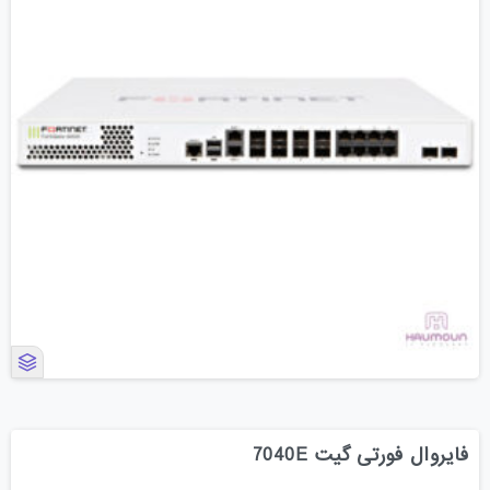
فایروال فورتی گیت 7040E