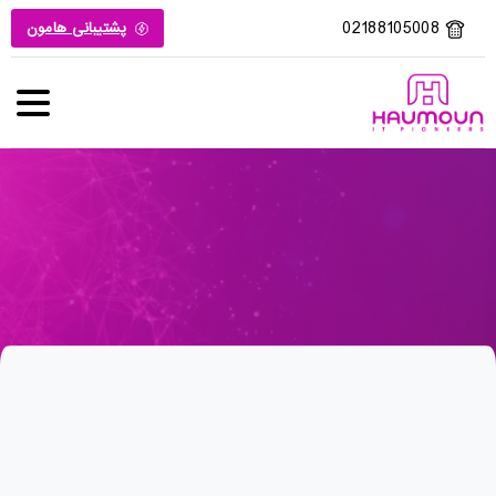
02188105008
پشتیبانی هامون