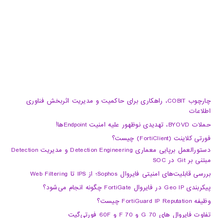
04133370010
info@haumoun.com
چارچوب COBIT، راهکاری برای حاکمیت و مدیریت اثربخش فناوری
اطلاعات
حملات BYOVD، تهدیدی نوظهور علیه امنیت Endpointها!
فورتی کلاینت (FortiClient) چیست؟
دستورالعمل برپایی معماری Detection Engineering و مدیریت Detection
مبتنی بر Git در SOC
بررسی قابلیت‌های امنیتی فایروال Sophos؛ از IPS تا Web Filtering
پیکربندی Geo IP در فایروال FortiGate چگونه انجام می‌شود؟
وظیفه FortiGuard IP Reputation چیست؟
تفاوت فایروال های 70 G و 70 F و 60F فورتی‌گیت