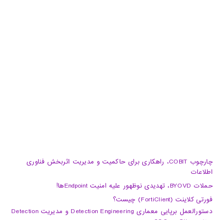
خیابان هفتم، پلاک 32، طبقه سوم
تبریز، آبرسان، فلکه دانشگاه، برج بلور، طبقه 5، واحد A
02188105008
04133370010
info@haumoun.com
چارچوب COBIT، راهکاری برای حاکمیت و مدیریت اثربخش فناوری
اطلاعات
حملات BYOVD، تهدیدی نوظهور علیه امنیت Endpointها!
فورتی کلاینت (FortiClient) چیست؟
دستورالعمل برپایی معماری Detection Engineering و مدیریت Detection