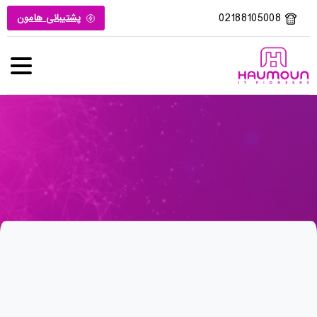
02188105008
پشتیبانی هامون