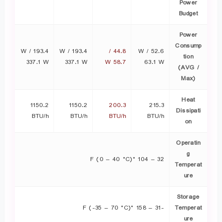
Power
Budget
Power
Consump
193.4 W /
193.4 W /
44.8 /
52.6 W /
tion
337.1 W
337.1 W
58.7 W
63.1 W
(AVG /
Max)
Heat
1150.2
1150.2
200.3
215.3
Dissipati
BTU/h
BTU/h
BTU/h
BTU/h
on
Operatin
g
32 – 104 °F (0 – 40 °C)
Temperat
ure
Storage
-31 – 158 °F (-35 – 70 °C)
Temperat
ure