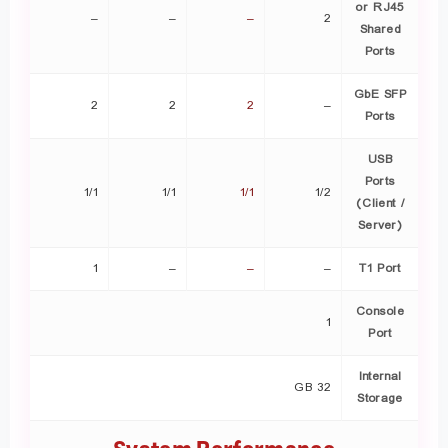
or RJ45
–
–
–
2
Shared
Ports
GbE SFP
2
2
2
–
Ports
USB
Ports
1/1
1/1
1/1
1/2
(Client /
Server)
1
–
–
–
T1 Port
Console
1
Port
Internal
32 GB
Storage