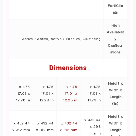
FortiClie
nts
High
Availabilit
Active / Active, Active / Passive, Clustering
y
Configur
ations
Dimensions
Height x
1.75 x
1.75 x
1.75 x
1.75 x
Width x
17.01 x
17.01 x
17.01 x
17.01 x
Length
12.28 in
12.28 in
12.28 in
11.73 in
(in)
Height x
44 x 432
44 x 432
44 x 432
44 x 432
Width x
x 298
x 312 mm
x 312 mm
x 312 mm
Length
mm