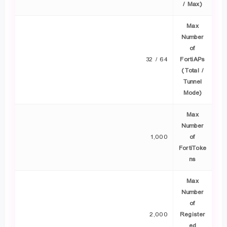
/ Max)
Max
Number
of
64 / 32
FortiAPs
(Total /
Tunnel
Mode)
Max
Number
1,000
of
FortiToke
ns
Max
Number
of
2,000
Register
ed