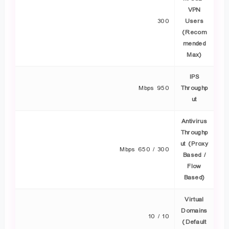
VPN
300
Users
(Recom
mended
Max)
IPS
950 Mbps
Throughp
ut
Antivirus
Throughp
ut (Proxy
300 / 650 Mbps
Based /
Flow
Based)
Virtual
Domains
10 / 10
(Default