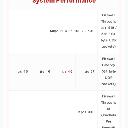
System Performance
Firewall
Throughp
ut (1518 /
2,500 / 1,000 / 200 Mbps
512 / 64
byte UDP
packets)
Firewall
Latency
46 μs
46 μs
46 μs
37 μs
(64 byte
UDP
packets)
Firewall
Throughp
ut
300 Kpps
(Packets
Per
Second)