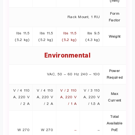
(mm)
Form
Rack Mount, 1 RU
Factor
11.5 lbs
11.5 lbs
11.5 lbs
9.5 lbs
Weight
(5.2 kg)
(5.2 kg)
(5.2 kg)
(4.3 kg)
Environmental
Power
100 – 240 VAC, 50 – 60 Hz
Required
110 V / 4
110 V / 4
110 V / 2
110 V / 3
Max
A, 220 V
A, 220 V
A, 220 V
A, 220 V
Current
/ 2 A
/ 2 A
/ 1 A
/ 1.5 A
Total
Available
270 W
270 W
–
–
PoE