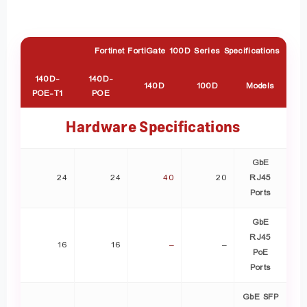
Fortinet FortiGate 100D Series Specifications
140D-
140D-
140D
100D
Models
POE-T1
POE
Hardware Specifications
GbE
24
24
40
20
RJ45
Ports
GbE
RJ45
16
16
–
–
PoE
Ports
GbE SFP