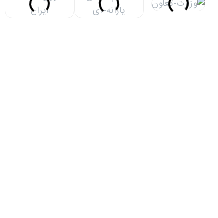
دفتر مرکزی: تهران، خیابان شهید سید حسن نصرالله(وزرا)،
خیابان 20، کوچه گلپر، پلاک 15، ساختمان هامون
دفتر پشتیبان: تهران، خیابان شهید سید حسن نصرالله(وزرا)،