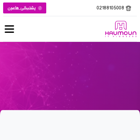
02188105008
پشتیبانی هامون