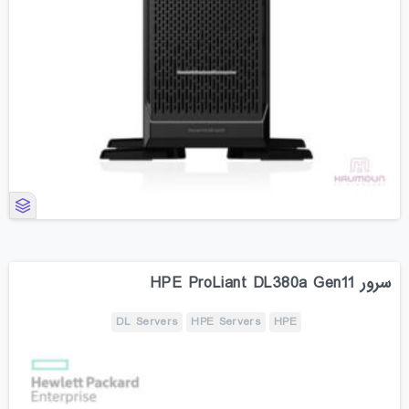
سرور HPE ProLiant DL380a Gen11
DL Servers
HPE Servers
HPE