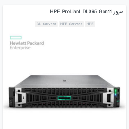
سرور HPE ProLiant DL385 Gen11
DL Servers
HPE Servers
HPE