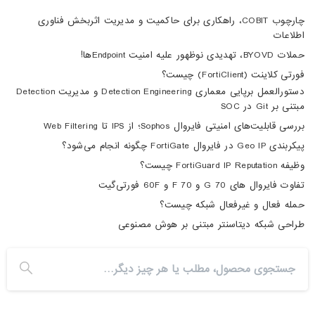
چارچوب COBIT، راهکاری برای حاکمیت و مدیریت اثربخش فناوری
اطلاعات
حملات BYOVD، تهدیدی نوظهور علیه امنیت Endpointها!
فورتی کلاینت (FortiClient) چیست؟
دستورالعمل برپایی معماری Detection Engineering و مدیریت Detection
مبتنی بر Git در SOC
بررسی قابلیت‌های امنیتی فایروال Sophos؛ از IPS تا Web Filtering
پیکربندی Geo IP در فایروال FortiGate چگونه انجام می‌شود؟
وظیفه FortiGuard IP Reputation چیست؟
تفاوت فایروال های 70 G و 70 F و 60F فورتی‌گیت
حمله فعال و غیرفعال شبکه چیست؟
طراحی شبکه دیتاسنتر مبتنی بر هوش مصنوعی