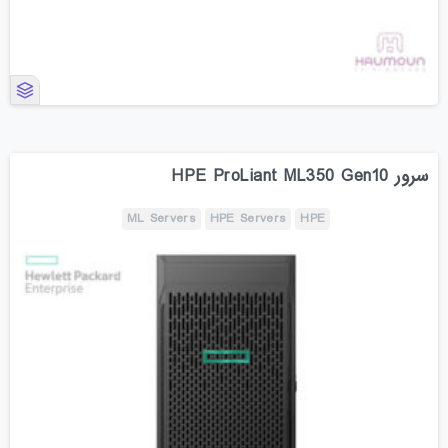
سرور HPE ProLiant ML350 Gen10
ML Servers
HPE Servers
HPE