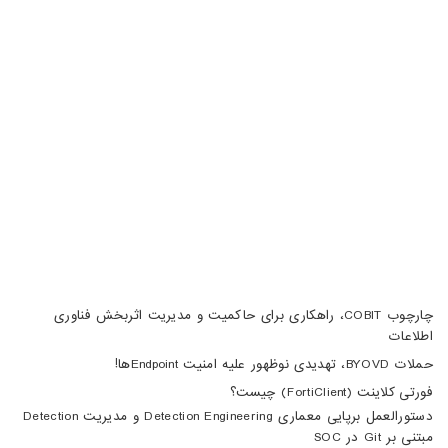
تبریز، آبرسان، فلکه دانشگاه، برج بلور، طبقه 5، واحد A
02188105008
04133370010
info@haumoun.com
چارچوب COBIT، راهکاری برای حاکمیت و مدیریت اثربخش فناوری
اطلاعات
حملات BYOVD، تهدیدی نوظهور علیه امنیت Endpointها!
فورتی کلاینت (FortiClient) چیست؟
دستورالعمل برپایی معماری Detection Engineering و مدیریت Detection
مبتنی بر Git در SOC