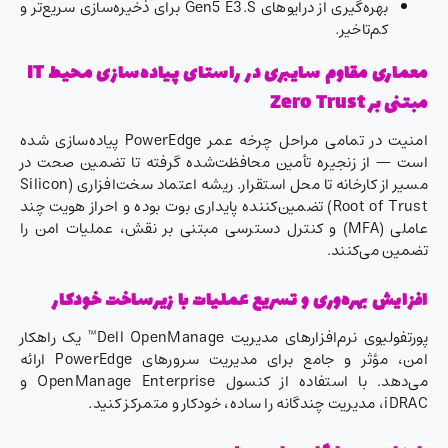
بهره‌گیری از درایوهای Gen5 E3.S برای ذخیره‌سازی سریع‌تر و
کم‌تاخیر.
معماری مقاوم سایبری در راستای پیاده‌سازی محیط IT
مبتنی بر Zero Trust
امنیت در تمامی مراحل چرخه عمر PowerEdge پیاده‌سازی شده
است — از زنجیره تأمین محافظت‌شده گرفته تا تضمین صحت در
مسیر از کارخانه تا محل استقرار. ریشه اعتماد سخت‌افزاری (Silicon
Root of Trust) تضمین‌کننده پایداری بوت بوده و احراز هویت چند
عاملی (MFA) و کنترل دسترسی مبتنی بر نقش، عملیات امن را
تضمین می‌کنند.
افزایش بهره‌وری و تسریع عملیات با زیرساخت خودکار
پورتفولیوی نرم‌افزارهای مدیریت Dell OpenManage™ یک راهکار
امن، مؤثر و جامع برای مدیریت سرورهای PowerEdge ارائه
می‌دهد. با استفاده از کنسول OpenManage Enterprise و
iDRAC، مدیریت چندگانه را ساده، خودکار و متمرکز کنید.