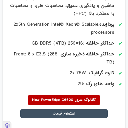
ماشین و یادگیری عمیق، محاسبات فنی، و محاسبات
با عملکرد بالا (HPC)
پردازنده
:2x5th Generation Intel® Xeon® Scalable
processors
حداکثر حافظه
:16×256 GB DDR5 (4TB)
حداکثر حافظه ذخیره سازی
:Front: 8 x E3.S (288
TB)
کارت گرافیک
: 2x 75W
واحد های رک
:2U
کاتالوگ سرور New PowerEdge C6620
استعلام قیمت