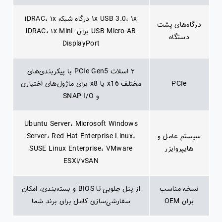
۱x USB 3.0، ۱x درگاه شبکه iDRAC، ۱x
درگاه‌های پشت
USB Micro-AB برای iDRAC، ۱x Mini-
دستگاه
DisplayPort
۲ اسلات PCIe Gen5 با پیکربندی‌های
PCIe
مختلف x16 یا x8 برای ماژول‌های اختیاری
و SNAP I/O
Ubuntu Server، Microsoft Windows
سیستم عامل و
Server، Red Hat Enterprise Linux،
هایپروایزر
SUSE Linux Enterprise، VMware
ESXi/vSAN
نسخه مناسب
از پنل جلویی تا BIOS و بسته‌بندی، امکان
برای OEM
سفارشی‌سازی کامل برای برند شما