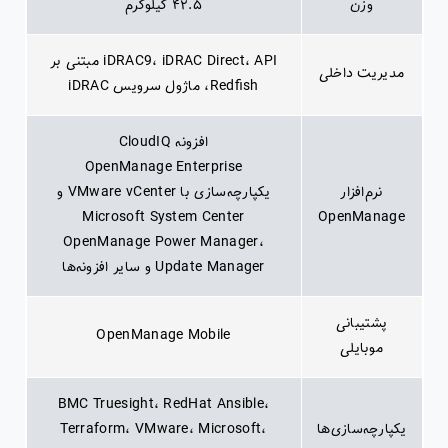
وزن
۴۲.۵ کیلوگرم
iDRAC9، iDRAC Direct، API مبتنی بر
مدیریت داخلی
Redfish، ماژول سرویس iDRAC
افزونه CloudIQ
OpenManage Enterprise
نرم‌افزار
یکپارچه‌سازی با VMware vCenter و
Microsoft System Center
OpenManage
OpenManage Power Manager،
Update Manager و سایر افزونه‌ها
پشتیبانی
OpenManage Mobile
موبایلی
BMC Truesight، RedHat Ansible،
یکپارچه‌سازی‌ها
Terraform، VMware، Microsoft،