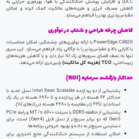
DLC) و افزایش پوشش خنک‌کنندگی با هوا، بهره‌وری حرارتی به
کاهش مصرف انرژی و هزینه‌های مالکیت کمک کرده و امکان
مقیاس‌پذیری بهتر را فراهم می‌سازد.
کاهش چرخه طراحی و شتاب در نوآوری
PowerEdge C6620 با ارائه نوآوری‌های چشمگیر، امکان محاسبات
با کارایی بالا و مقیاس‌پذیر را با چگالی زیاد فراهم می‌سازد. این سرور
تنها به نصف فضای سرورهای رک ۱U نیاز دارد و با کاهش هزینه‌های
زیرساختی،
TCO (هزینه کل مالکیت)
پایین‌تری ارائه می‌دهد.
حداکثر بازگشت سرمایه (ROI)
پشتیبانی از دو پردازنده Intel Xeon Scalable نسل جدید با
حداکثر ۶۴ هسته در هر پردازنده و تا ۸۹۶۰ هسته در یک رک
استاندارد ۴۲U (در مقایسه با ۴۴۸۰ هسته در رک‌های ۱U).
پشتیبانی از حافظه DDR5 با سرعت ۵۶۰۰ MT/s و رابط PCIe
Gen5 که دو برابر سریع‌تر از نسل قبل (Gen4) است، برای
دسترسی سریع‌تر به داده و بهبود خروجی برنامه‌ها.
امکان استفاده از سیستم خنک‌کنندگی مایع اختیاری برای