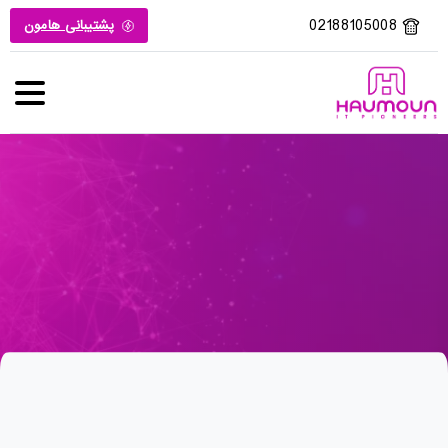
02188105008
پشتیبانی هامون