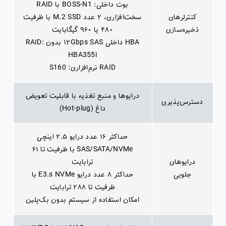
بوت داخلی: BOSS-N1 با RAID
کنترلرهای
سخت‌افزاری، ۲ عدد M.2 SSD با ظرفیت
ذخیره‌سازی
۴۸۰ یا ۹۶۰ گیگابایت
HBA داخلی ۱۲Gbps SAS بدون RAID:
HBA355i
RAID نرم‌افزاری: S160
درایوها و منبع تغذیه با قابلیت تعویض
دسترس‌پذیری
داغ (Hot-plug)
حداکثر ۱۶ عدد درایو ۲.۵ اینچی
SAS/SATA/NVMe با ظرفیت تا ۶۱
درایوهای
ترابایت
جلویی
حداکثر ۸ عدد درایو E3.s NVMe با
ظرفیت تا ۲۸۸ ترابایت
امکان استفاده از سیستم بدون بک‌پلین