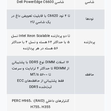
شاسی
شاسی Dell PowerEdge C6600
تا ۴ نود C6620 با قابلیت تعویض داغ در
نودها
یک شاسی ۲U
تا دو پردازنده Intel Xeon Scalable نسل
پردازنده
۵ با حداکثر ۶۴ هسته و نسل ۴ با حداکثر
۵۶ هسته در هر پردازنده
۱۶ اسلات DIMM نوع DDR5 با پشتیبانی
از RDIMM تا حداکثر ۴ ترابایت و سرعت
حافظه
تا ۵۶۰۰ MT/s
فقط پشتیبانی از حافظه‌های ECC
ثبت‌شده DDR5
کنترلرهای داخلی (RAID): PERC H965،
H755، H355