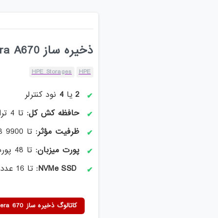
ذخیره ساز HPE Primera A670
HPE Storages
HPE
2
یا
4
نود کنترلر
حافظه کش کل
: تا 4 ترابایت
ظرفیت مؤثر
: تا 9900 TiB
پورت میزبان
: تا 48 پورت
NVMe SSD
: تا 16 عدد
کاتالوگ ذخیره ساز HPE Primera 670