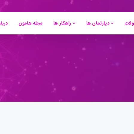
لات
دپارتمان ها
راهکار ها
مجله هامون
دربار