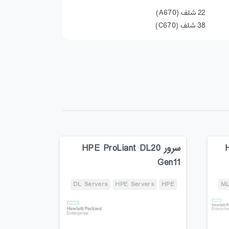
22 شلف (A670)
38 شلف (C670)
H
سرور HPE ProLiant DL20
Gen11
DL Servers
HPE Servers
HPE
ML