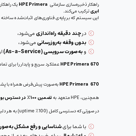
راهکار ذخیره‌سازی سازمانی
HPE Primera
یک راهکار
ابری
ترکیب می‌کند.
این سیستم که بر پایه‌ی فناوری‌های اثبات‌شده ساخته 
در
چند دقیقه راه‌اندازی
می‌شود،
بدون وقفه به‌روزرسانی
می‌شود،
و
به‌صورت سرویسی
(As-a-Service)
ار
670
HPE Primera
عملکرد سریع و پایدار را برای تما
670 HPE Primera
به‌صورت پیش‌فرض همراه با پشت
همچنین، HPE متعهد به
تضمین
۱۰۰٪
در دسترس بودن
در صورتی که دسترسی کامل (100٪ uptime) به هر دلیلی برقرار نشود، HPE:
با شما برای
شناسایی و رفع مشکل به‌صو
و
اعتبار مالی
برای خریدهای بعدی از محصولات Primera به شما ارائ