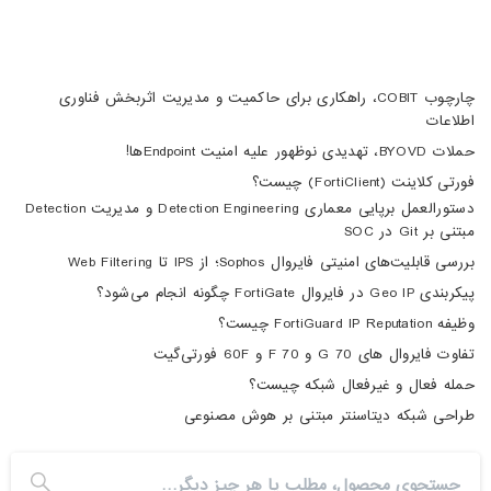
چارچوب COBIT، راهکاری برای حاکمیت و مدیریت اثربخش فناوری
اطلاعات
حملات BYOVD، تهدیدی نوظهور علیه امنیت Endpointها!
فورتی کلاینت (FortiClient) چیست؟
دستورالعمل برپایی معماری Detection Engineering و مدیریت Detection
مبتنی بر Git در SOC
بررسی قابلیت‌های امنیتی فایروال Sophos؛ از IPS تا Web Filtering
پیکربندی Geo IP در فایروال FortiGate چگونه انجام می‌شود؟
وظیفه FortiGuard IP Reputation چیست؟
تفاوت فایروال های 70 G و 70 F و 60F فورتی‌گیت
حمله فعال و غیرفعال شبکه چیست؟
طراحی شبکه دیتاسنتر مبتنی بر هوش مصنوعی