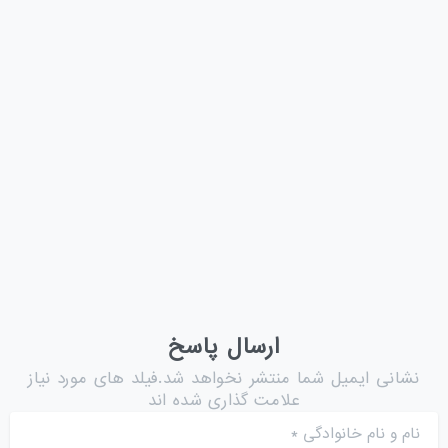
فورتی کلاینت (FortiClient) چیست؟
فورتی کلاینت چیست؟ مهم‌ترین قابلیت‌های FortiClient کاربردهای
فورتی کلاینت مزایای استفاده از FortiClient تفاوت نسخه رایگان و
پولی فورتی کلاینت آموزش اتصال VPN در FortiClient FortiClient
EMS چیست؟ چرا فورتی کلاینت انتخاب مناسبی است؟ نکات مهم
قبل از استفاده سوالات...
ژوئن 13, 2026
ادامه مطلب
ارسال پاسخ
نشانی ایمیل شما منتشر نخواهد شد.فیلد های مورد نیاز
علامت گذاری شده اند
نام و نام خانوادگی
*