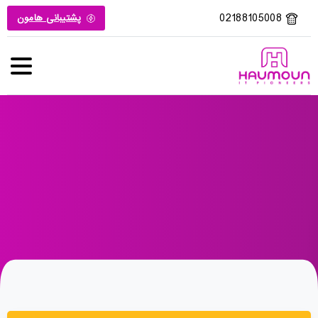
02188105008
پشتیبانی هامون