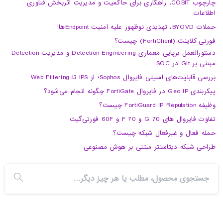
چارچوب COBIT، راهکاری برای حاکمیت و مدیریت اثربخش فناوری
اطلاعات
حملات BYOVD، تهدیدی نوظهور علیه امنیت Endpointها!
فورتی کلاینت (FortiClient) چیست؟
دستورالعمل برپایی معماری Detection Engineering و مدیریت Detection
مبتنی بر Git در SOC
بررسی قابلیت‌های امنیتی فایروال Sophos؛ از IPS تا Web Filtering
پیکربندی Geo IP در فایروال FortiGate چگونه انجام می‌شود؟
وظیفه FortiGuard IP Reputation چیست؟
تفاوت فایروال های 70 G و 70 F و 60F فورتی‌گیت
حمله فعال و غیرفعال شبکه چیست؟
طراحی شبکه دیتاسنتر مبتنی بر هوش مصنوعی