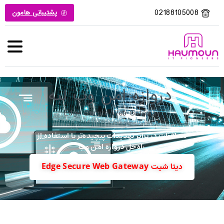
02188105008
پشتیبانی هامون
دروازه امن وب لبه
Edge Secure Web Gateway
محافظت در برابر تهدیدات پیچیده‌تر با استفاده از
راه‌حل دروازه امن وب
دیتا شیت Edge Secure Web Gateway