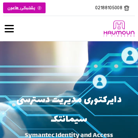
02188105008
پشتیبانی هامون
دایرکتوری مدیریت دسترسی
سیمانتک
Symantec Identity and Access