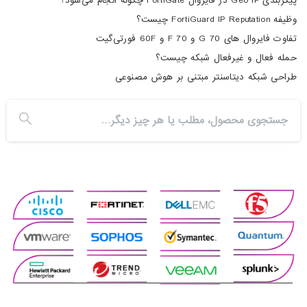
پیکربندی Geo IP در فایروال FortiGate چگونه انجام می‌شود؟
وظیفه FortiGuard IP Reputation چیست؟
تفاوت فایروال های 70 G و 70 F و 60F فورتی‌گیت
حمله فعال و غیرفعال شبکه چیست؟
طراحی شبکه دیتاسنتر مبتنی بر هوش مصنوعی