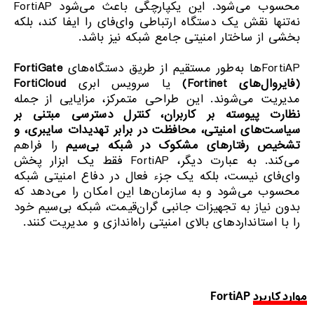
محسوب می‌شود. این یکپارچگی باعث می‌شود FortiAP
نه‌تنها نقش یک دستگاه ارتباطی وای‌فای را ایفا کند، بلکه
بخشی از ساختار امنیتی جامع شبکه نیز باشد.
FortiAPها به‌طور مستقیم از طریق دستگاه‌های
FortiGate
(
فایروال‌های
Fortinet)
یا سرویس ابری
FortiCloud
مدیریت می‌شوند. این طراحی متمرکز، مزایایی از جمله
نظارت پیوسته بر کاربران، کنترل دسترسی مبتنی بر
سیاست‌های امنیتی، محافظت در برابر تهدیدات سایبری، و
تشخیص رفتارهای مشکوک در شبکه بی‌سیم
را فراهم
می‌کند. به عبارت دیگر، FortiAP فقط یک ابزار پخش
وای‌فای نیست، بلکه یک جزء فعال در دفاع امنیتی شبکه
محسوب می‌شود و به سازمان‌ها این امکان را می‌دهد که
بدون نیاز به تجهیزات جانبی گران‌قیمت، شبکه بی‌سیم خود
را با استانداردهای بالای امنیتی راه‌اندازی و مدیریت کنند.
موارد کاربرد FortiAP