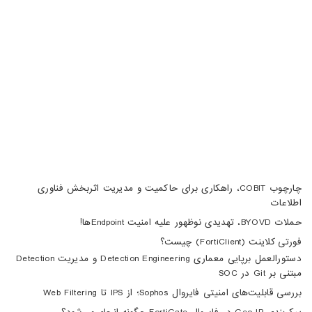
02188105008
04133370010
info@haumoun.com
چارچوب COBIT، راهکاری برای حاکمیت و مدیریت اثربخش فناوری
اطلاعات
حملات BYOVD، تهدیدی نوظهور علیه امنیت Endpointها!
فورتی کلاینت (FortiClient) چیست؟
دستورالعمل برپایی معماری Detection Engineering و مدیریت Detection
مبتنی بر Git در SOC
بررسی قابلیت‌های امنیتی فایروال Sophos؛ از IPS تا Web Filtering