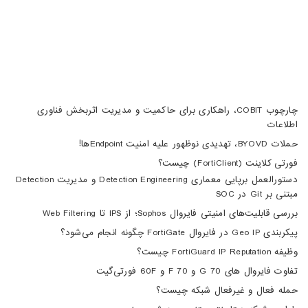
info@haumoun.com
چارچوب COBIT، راهکاری برای حاکمیت و مدیریت اثربخش فناوری
اطلاعات
حملات BYOVD، تهدیدی نوظهور علیه امنیت Endpointها!
فورتی کلاینت (FortiClient) چیست؟
دستورالعمل برپایی معماری Detection Engineering و مدیریت Detection
مبتنی بر Git در SOC
بررسی قابلیت‌های امنیتی فایروال Sophos؛ از IPS تا Web Filtering
پیکربندی Geo IP در فایروال FortiGate چگونه انجام می‌شود؟
وظیفه FortiGuard IP Reputation چیست؟
تفاوت فایروال های 70 G و 70 F و 60F فورتی‌گیت
حمله فعال و غیرفعال شبکه چیست؟