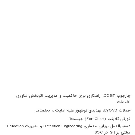
خیابان هفتم، پلاک 32، طبقه سوم
تبریز، آبرسان، فلکه دانشگاه، برج بلور، طبقه 5، واحد A
02188105008
04133370010
info@haumoun.com
چارچوب COBIT، راهکاری برای حاکمیت و مدیریت اثربخش فناوری
اطلاعات
حملات BYOVD، تهدیدی نوظهور علیه امنیت Endpointها!
فورتی کلاینت (FortiClient) چیست؟
دستورالعمل برپایی معماری Detection Engineering و مدیریت Detection
مبتنی بر Git در SOC