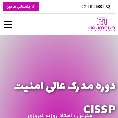
02188105008
پشتیبانی هامون
دوره مدرک عالی امنیت
CISSP
مدرس : استاد روزبه نوروزی