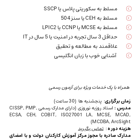
مسلط به سکوریتی پلاس یا SSCP
مسلط به CEH یا سنز 504
مسلط به MCSE یا CCNP یا LPIC2
حداقل 3 سال تجربه در امنیت یا 5 سال در IT
علاقمند به مطالعه و تحقیق
آشنایی خوب با زبان انگلیسی
همراه با پک خدمات ویژه برای آزمون رسمی
زمان برگزاری
: پنجشنبه ها (30 ساعت)
مدرس :
استاد روزبه نوروزی (دارای مدارک رسمی CISSP, PMP,
ECSA, CEH, COBIT, ISO27001 LA, MCSE, MCAD,
)
MCDBA, ArcSight
هزینه دور ه
:
تماس بگیرید
مدارک صادره با مجوز مرکز آموزش کارکنان دولت و با امضای