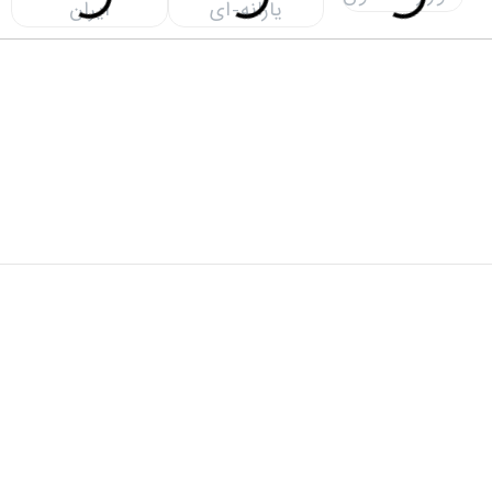
دفتر مرکزی: تهران، خیابان شهید سید حسن نصرالله(وزرا)،
خیابان 20، کوچه گلپر، پلاک 15، ساختمان هامون
دفتر پشتیبان: تهران، خیابان شهید سید حسن نصرالله(وزرا)،