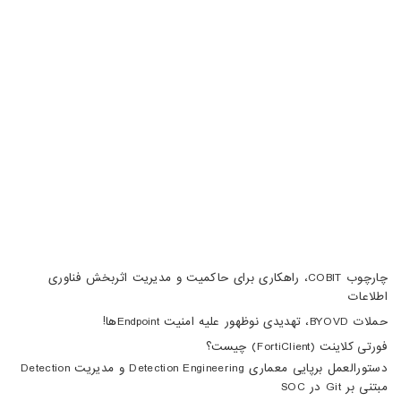
تبریز، آبرسان، فلکه دانشگاه، برج بلور، طبقه 5، واحد A
02188105008
04133370010
info@haumoun.com
چارچوب COBIT، راهکاری برای حاکمیت و مدیریت اثربخش فناوری
اطلاعات
حملات BYOVD، تهدیدی نوظهور علیه امنیت Endpointها!
فورتی کلاینت (FortiClient) چیست؟
دستورالعمل برپایی معماری Detection Engineering و مدیریت Detection
مبتنی بر Git در SOC