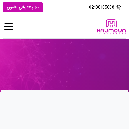
02188105008
پشتیبانی هامون