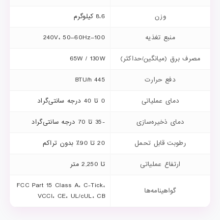
وزن
8.6 کیلوگرم
منبع تغذیه
100–240V، 50–60Hz
مصرف برق (میانگین/حداکثر)
65W / 130W
دفع حرارت
445 BTU/h
دمای عملیاتی
0 تا 40 درجه سانتی‌گراد
دمای ذخیره‌سازی
-35 تا 70 درجه سانتی‌گراد
رطوبت قابل تحمل
20 تا 90٪ بدون تراکم
ارتفاع عملیاتی
تا 2,250 متر
FCC Part 15 Class A، C-Tick،
گواهینامه‌ها
VCCI، CE، UL/cUL، CB